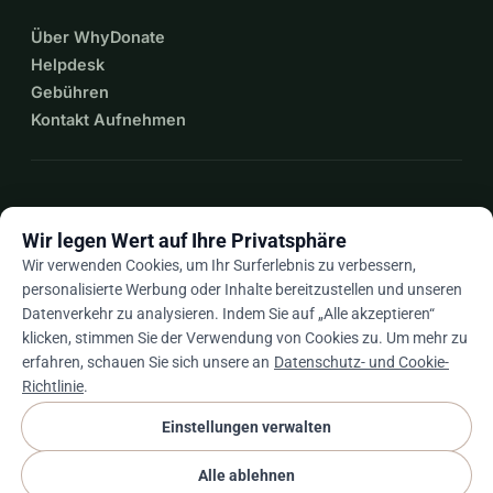
Über WhyDonate
Helpdesk
Gebühren
Kontakt Aufnehmen
expand_more
Mehr Ressourcen
Wir legen Wert auf Ihre Privatsphäre
Wir verwenden Cookies, um Ihr Surferlebnis zu verbessern,
personalisierte Werbung oder Inhalte bereitzustellen und unseren
Datenverkehr zu analysieren. Indem Sie auf „Alle akzeptieren“
arrow_drop_down
De
klicken, stimmen Sie der Verwendung von Cookies zu. Um mehr zu
erfahren, schauen Sie sich unsere an
Datenschutz- und Cookie-
★★★★★
4,9 / 5 basierend auf 500+ Bewertungen
Richtlinie
.
Einstellungen verwalten
© 2012–2026
WhyDonate
Datenschutz und Cookies
Alle ablehnen
cookie
Allgemeine Geschäftsbedingungen
Cookie-Einstellungen