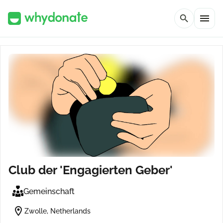
menu
search
Club der 'Engagierten Geber'
Gemeinschaft
location_on
Zwolle, Netherlands