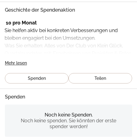
Geschichte der Spendenaktion
 10 pro Monat
Sie helfen aktiv bei konkreten Verbesserungen und 
bleiben engagiert bei den Umsetzungen.
Was Sie erhalten: Alles von Der Club von Klein Glück, 
Quartalsupdates mit: Ergebnissen von Projekten & Fotos 
und Geschichten
Mehr lesen
Sie sehen sofort, was Ihr Beitrag ermöglicht
Spenden
Teilen
Spenden
Noch keine Spenden.
Noch keine spenden. Sie könnten der erste
spender werden!