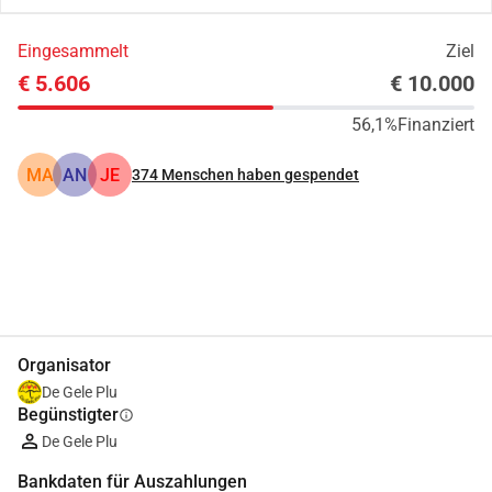
Eingesammelt
Ziel
€ 5.606
€ 10.000
56,1%
Finanziert
MA
AN
JE
374
Menschen haben gespendet
Teilen
Spenden
Organisator
De Gele Plu
Begünstigter
info
De Gele Plu
Bankdaten für Auszahlungen