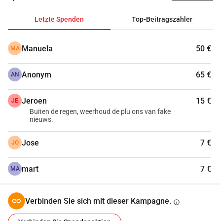
Letzte Spenden
Top-Beitragszahler
Manuela
50 €
MA
Anonym
65 €
AN
Jeroen
15 €
JE
Buiten de regen, weerhoud de plu ons van fake
nieuws.
Jose
7 €
JO
mart
7 €
MA
Verbinden Sie sich mit dieser Kampagne.
info