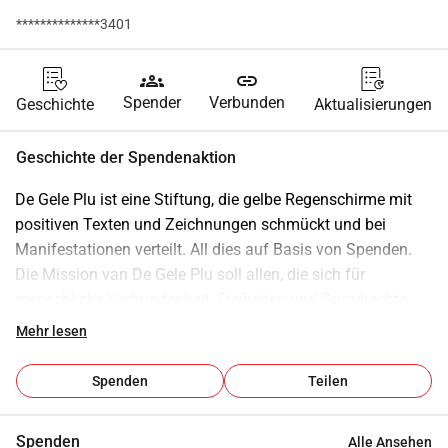
**************3401
groups
link
Spender
Verbunden
Geschichte
Aktualisierungen
Geschichte der Spendenaktion
De Gele Plu ist eine Stiftung, die gelbe Regenschirme mit 
positiven Texten und Zeichnungen schmückt und bei 
Manifestationen verteilt. All dies auf Basis von Spenden. 
Die Mission
van De Gele Plu soll allen, die sich für 
menschliche Verbundenheit, Freiheiten und Grundrechte 
einsetzen wollen, Unterstützung und Ermutigung bieten. 
Mehr lesen
Das Gelbe Plu macht Menschen auf 
liebevolle
 , 
friedliche
und 
angenehme
Weise sichtbar
 und kehrt der 
Spenden
Teilen
(Polizei-)Aggression den Rücken.
Spenden
Alle Ansehen