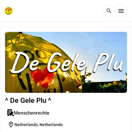
menu
search
^ De Gele Plu ^
Menschenrechte
location_on
Netherlands, Netherlands