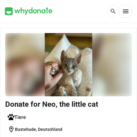
menu
search
Donate for Neo, the little cat
Tiere
location_on
Buxtehude, Deutschland