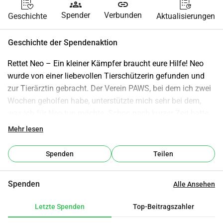
groups
link
Spender
Verbunden
Geschichte
Aktualisierungen
Geschichte der Spendenaktion
Rettet Neo – Ein kleiner Kämpfer braucht eure Hilfe! Neo 
wurde von einer liebevollen Tierschützerin gefunden und 
zur Tierärztin gebracht. Der Verein PAWS, bei dem ich zwei 
Wochen geholfen habe, unterstützte mich sehr bei dem, 
was ich für Neo tun möchte. Schon nach kurzer Zeit hatte 
ich eine tiefe Verbindung zu Neo: Er schlief bei mir im Bett 
Mehr lesen
und kletterte sogar ganz allein darauf. Ich musste über 
Leben und Tod entscheiden – und für mich war sofort klar: 
Spenden
Teilen
Neo ist viel zu fit, um eingeschläfert zu werden. Ich bin 
gelernte Tiermedizinische Fachangestellte und kenne mich 
Spenden
Alle Ansehen
daher ein wenig aus. Die Tierärztin sagte, dass Neo 
möglicherweise einen Schwanzabriss hat, der eventuell 
Letzte Spenden
Top-Beitragszahler
sogar durch Menschen verursacht wurde. Ob das so ist, 