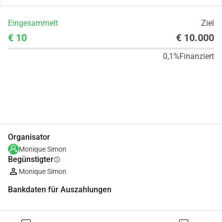
Eingesammelt
Ziel
€ 10
€ 10.000
0,1%
Finanziert
Teilen
Spenden
Organisator
Monique Simon
Begünstigter
info
Monique Simon
Bankdaten für Auszahlungen