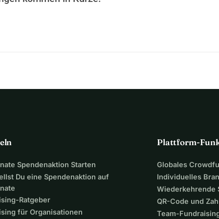
eln
Plattform-Fun
ate Spendenaktion Starten
Globales Crowdf
ellst Du eine Spendenaktion auf
Individuelles Bra
nate
Wiederkehrende
ising-Ratgeber
QR-Code und Zah
sing für Organisationen
Team-Fundraisin