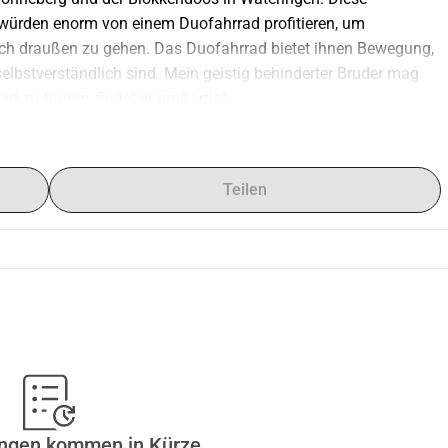
ürden enorm von einem Duofahrrad profitieren, um 
ch draußen zu gehen. Das Duofahrrad bietet ihnen Bewegung, 
selbstverständlich sind. Mein geistig behinderter Bruder mag 
 zu fahren, findet er großartig!
uofahrrad sicher abzustellen.
Teilen
ungen kommen in Kürze.