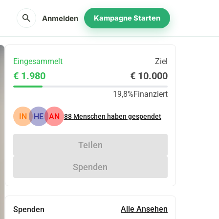
search
Anmelden
Kampagne Starten
Eingesammelt
Ziel
€ 1.980
€ 10.000
19,8%
Finanziert
IN
HE
AN
88
Menschen haben gespendet
Teilen
Spenden
Alle Ansehen
Spenden