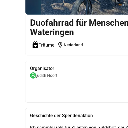
Duofahrrad für Menschen 
Wateringen
location_on
Träume
Nederland
Organisator
judith Noort
Geschichte der Spendenaktion
Ich sammle Geld für Klienten von Guldehof, der 