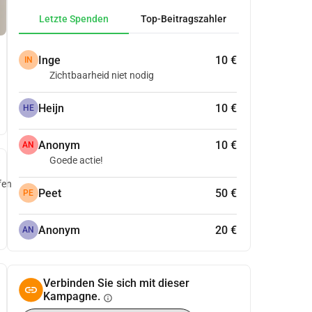
Letzte Spenden
Top-Beitragszahler
Inge
10 €
IN
Zichtbaarheid niet nodig
Heijn
10 €
HE
Anonym
10 €
AN
Goede actie!
fen
Peet
50 €
PE
Anonym
20 €
AN
Verbinden Sie sich mit dieser
Kampagne.
info