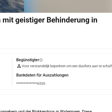
mit geistiger Behinderung in
Begünstigter
info
Voor verstandelijk beperkten om een duofiets aan te schaf
Bankdaten für Auszahlungen
**************6530
Zonneberg und der Blokkendoos in Wateringen. Diese 