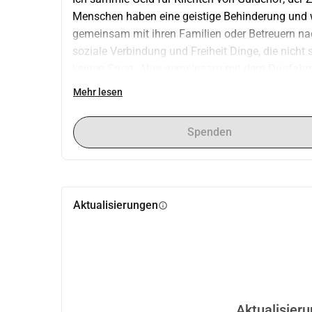
Menschen haben eine geistige Behinderung und w
gemeinsam mit ihren Familien oder Betreuern na
soziale Verbindung und Freiheit Dinge, die nicht 
keinen Sport. Aber gemeinsam mit dem Duofahrrad
Bei der Zonneberg gibt es die Möglichkeit, das D
Mehr lesen
Spenden
Aktualisierungen
info
Aktualisier