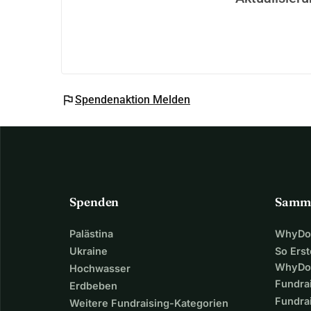
flag
Spendenaktion Melden
Spenden
Samm
Palästina
WhyDon
Ukraine
So Erst
WhyDo
Hochwasser
Fundra
Erdbeben
Fundrai
Weitere Fundraising-Kategorien