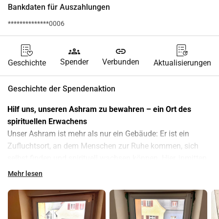
Bankdaten für Auszahlungen
**************0006
groups
link
Spender
Verbunden
Geschichte
Aktualisierungen
Geschichte der Spendenaktion
Hilf uns, unseren Ashram zu bewahren – ein Ort des 
spirituellen Erwachens
Unser Ashram ist mehr als nur ein Gebäude: Er ist ein 
Zufluchtsort, an dem Menschen zur Ruhe kommen, sich 
selbst finden und spirituell wachsen können. Hier, inmitten 
von Stille, Natur und Gemeinschaft, entsteht etwas 
Mehr lesen
Kostbares – ein Raum für innere Klarheit und persönliche 
Erneuerung. Doch auch das alte Gebäude braucht 
Erneuerung: Zum Beispiel müssen 15 Fenster dringend 