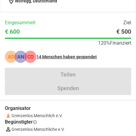
location_on
Wolfegg, Deutschland
Eingesammelt
Ziel
€ 600
€ 500
120%
Finanziert
AD
AN
CO
14
Menschen haben gespendet
Teilen
Spenden
Organisator
Grenzenlos Menschlich e.V.
Begünstigter
info
Grenzenlos Menschliche e.V.