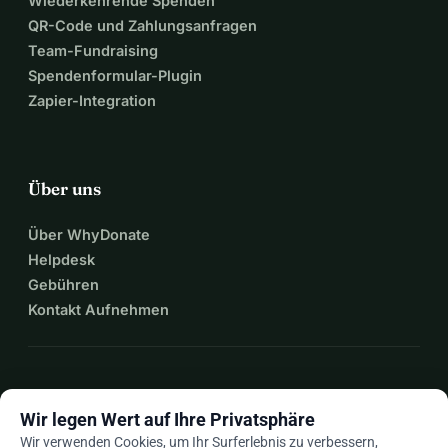
Wiederkehrende Spenden
QR-Code und Zahlungsanfragen
Team-Fundraising
Spendenformular-Plugin
Zapier-Integration
Über uns
Über WhyDonate
Helpdesk
Gebühren
Kontakt Aufnehmen
expand_more
Mehr Ressourcen
Wir legen Wert auf Ihre Privatsphäre
Wir verwenden Cookies, um Ihr Surferlebnis zu verbessern,