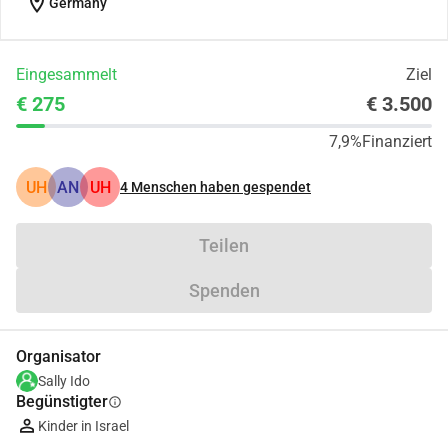
location_on
Germany
Eingesammelt
Ziel
€ 275
€ 3.500
7,9%
Finanziert
UH
AN
UH
4
Menschen haben gespendet
Teilen
Spenden
Organisator
Sally Ido
Begünstigter
info
Kinder in Israel