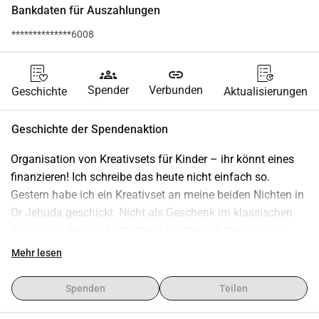
Bankdaten für Auszahlungen
**************6008
groups
link
Spender
Verbunden
Geschichte
Aktualisierungen
Geschichte der Spendenaktion
Organisation von Kreativsets für Kinder – ihr könnt eines 
finanzieren! Ich schreibe das heute nicht einfach so. 
Gestern habe ich ein Kreativset an meine beiden Nichten in 
Or Jehuda geschickt. Nicht als Geschenk im klassischen 
Sinn – sondern einfach, damit sie etwas haben, das sie 
beschäftigt, ablenkt und ihnen für einen Moment das 
Mehr lesen
Gefühl gibt, dass noch etwas normal ist. Wenn Kinder ihre 
Zeit im Bunker verbringen, geht es nicht nur um Sicherheit. 
Spenden
Teilen
Es geht auch darum, wie sie diese Zeit überhaupt 