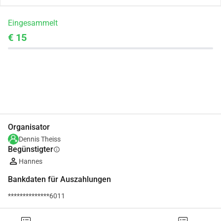
Eingesammelt
€ 15
Teilen
Spenden
Organisator
Dennis Theiss
Begünstigter
info
Hannes
Bankdaten für Auszahlungen
**************6011