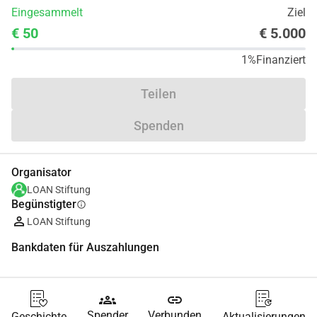
Eingesammelt
Ziel
€ 50
€ 5.000
1%
Finanziert
Teilen
Spenden
Organisator
LOAN Stiftung
Begünstigter
info
LOAN Stiftung
Bankdaten für Auszahlungen
groups
link
Spender
Verbunden
Geschichte
Aktualisierungen