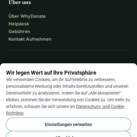
Über uns
Über WhyDonate
Helpdesk
Gebühren
Kontakt Aufnehmen
expand_more
Mehr Ressourcen
Wir legen Wert auf Ihre Privatsphäre
Wir verwenden Cookies, um Ihr Surferlebnis zu verbessern,
personalisierte Werbung oder Inhalte bereitzustellen und unseren
Datenverkehr zu analysieren. Indem Sie auf „Alle akzeptieren“
arrow_drop_down
De
klicken, stimmen Sie der Verwendung von Cookies zu. Um mehr zu
erfahren, schauen Sie sich unsere an
Datenschutz- und Cookie-
★★★★★
4,9 / 5 basierend auf 500+ Bewertungen
Richtlinie
.
Einstellungen verwalten
© 2012–2026
WhyDonate
Datenschutz und Cookies