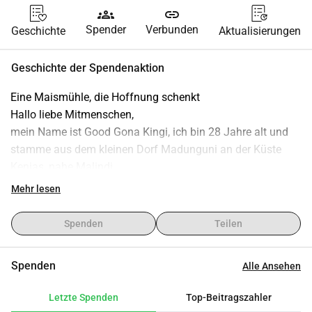
groups
link
Spender
Verbunden
Geschichte
Aktualisierungen
Geschichte der Spendenaktion
Eine Maismühle, die Hoffnung schenkt
Hallo liebe Mitmenschen,
mein Name ist Good Gona Kingi, ich bin 28 Jahre alt und 
stamme aus dem kleinen Dorf Madunguni an der Küste 
Kenias, nahe Malindi.
Vor zwei Jahren bin ich nach Europa gekommen, um der 
Mehr lesen
Armut zu entkommen und mir eine bessere Zukunft 
aufzubauen. Heute lebe ich in Lido di Camaiore und arbeite 
Spenden
Teilen
in einem Altenheim als Krankenpfleger mit Schwerpunkt 
Geriatrie.
Spenden
Alle Ansehen
Ich wünsche mir eine bessere Zukunft nicht nur für mich, 
sondern auch für mein Heimatdorf für meine Familie, 
Letzte Spenden
Top-Beitragszahler
meine Freunde und besonders für die jungen Menschen 