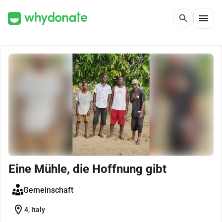
menu
search
Eine Mühle, die Hoffnung gibt
Gemeinschaft
location_on
4, Italy