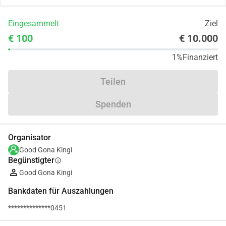
Eingesammelt
Ziel
€ 100
€ 10.000
1%
Finanziert
Teilen
Spenden
Organisator
Good Gona Kingi
Begünstigter
info
Good Gona Kingi
Bankdaten für Auszahlungen
**************0451