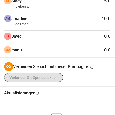
Stacy
15 €
ST
Lieben wir
amadine
10 €
AM
geil man
David
10 €
DA
manu
10 €
MA
Verbinden Sie sich mit dieser Kampagne.
info
Verbinden Sie Spendenaktion
Aktualisierungen
info