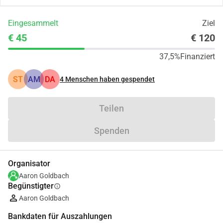
Eingesammelt
Ziel
€ 45
€ 120
37,5%
Finanziert
ST
AM
DA
4
Menschen haben gespendet
Teilen
Spenden
Organisator
Aaron Goldbach
Begünstigter
info
Aaron Goldbach
Bankdaten für Auszahlungen