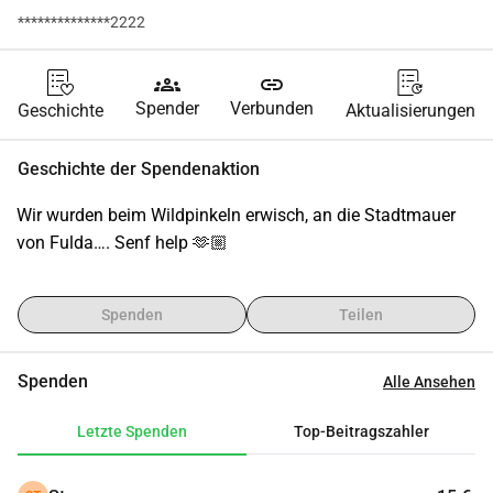
**************2222
groups
link
Spender
Verbunden
Geschichte
Aktualisierungen
Geschichte der Spendenaktion
Wir wurden beim Wildpinkeln erwisch, an die Stadtmauer 
von Fulda…. Senf help 🫶🏼
Spenden
Teilen
Spenden
Alle Ansehen
Letzte Spenden
Top-Beitragszahler