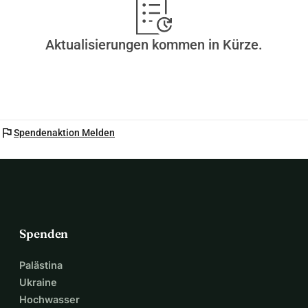
Aktualisierungen kommen in Kürze.
flag
Spendenaktion Melden
Spenden
Palästina
Ukraine
Hochwasser