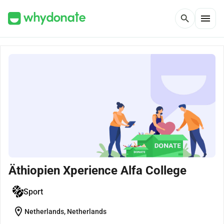
menu
search
Äthiopien Xperience Alfa College
Sport
location_on
Netherlands, Netherlands