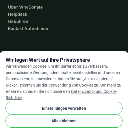
Über WhyDonate
Helpdesk
Gebühren
Kontakt Aufnehmen
expand_more
Mehr Ressourcen
Wir legen Wert auf Ihre Privatsphäre
Wir verwenden Cookies, um Ihr Surferlebnis zu verbessern,
personalisierte Werbung oder Inhalte bereitzustellen und unseren
Datenverkehr zu analysieren. Indem Sie auf „Alle akzeptieren“
arrow_drop_down
De
klicken, stimmen Sie der Verwendung von Cookies zu. Um mehr zu
erfahren, schauen Sie sich unsere an
Datenschutz- und Cookie-
★★★★★
4,9 / 5 basierend auf 500+ Bewertungen
Richtlinie
.
Einstellungen verwalten
© 2012–2026
WhyDonate
Datenschutz und Cookies
Alle ablehnen
cookie
Allgemeine Geschäftsbedingungen
Cookie-Einstellungen