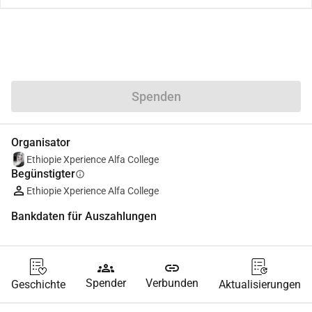
Teilen
Spenden
Organisator
Ethiopie Xperience Alfa College
Begünstigter
info
Ethiopie Xperience Alfa College
Bankdaten für Auszahlungen
groups
link
Spender
Verbunden
Geschichte
Aktualisierungen