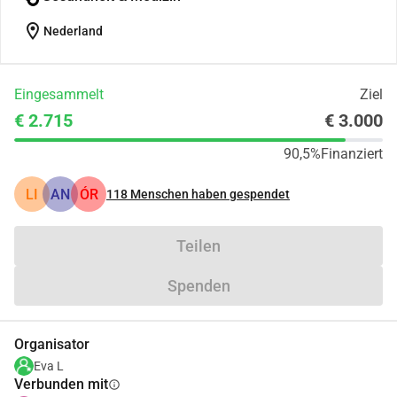
location_on
Nederland
Eingesammelt
Ziel
€ 2.715
€ 3.000
90,5%
Finanziert
LI
AN
ÓR
118
Menschen haben gespendet
Teilen
Spenden
Organisator
Eva L
Verbunden mit
info