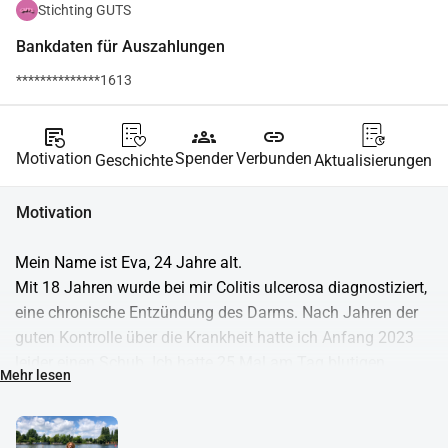
Stichting GUTS
Bankdaten für Auszahlungen
**************1613
source_notes
groups
link
Motivation
Spender
Verbunden
Geschichte
Aktualisierungen
Motivation
Mein Name ist Eva, 24 Jahre alt.
Mit 18 Jahren wurde bei mir Colitis ulcerosa diagnostiziert, 
eine chronische Entzündung des Darms. Nach Jahren der 
guten Kontrolle über die Krankheit hatte ich Anfang 2023 
leider einen Schub. Ich hatte 25 Mal am Tag blutigen 
Mehr lesen
Durchfall und war ständig müde. Mein Leben stand eine 
Zeit lang still. Ich probierte verschiedene Medikamente aus, 
die manchmal ein wenig Linderung brachten, aber 