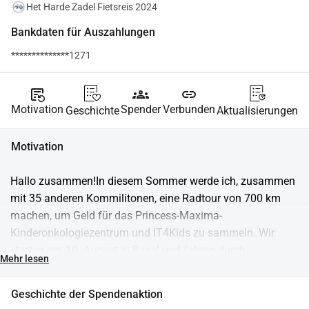
Het Harde Zadel Fietsreis 2024
Bankdaten für Auszahlungen
**************1271
source_notes
groups
link
Motivation
Spender
Verbunden
Geschichte
Aktualisierungen
Motivation
Hallo zusammen!In diesem Sommer werde ich, zusammen 
mit 35 anderen Kommilitonen, eine Radtour von 700 km 
machen, um Geld für das Princess-Maxima-
Kinderonkologiezentrum und IT4Kids zu sammeln. Wir 
starten am 10. August in Basel und fahren durch 
Mehr lesen
Deutschland, Luxemburg und Belgien, und nach 7 Tagen 
kommen wir wieder in Delft an! Alle Spenden sind herzlich 
Geschichte der Spendenaktion
willkommen. Vielen Dank für eure Unterstützung!