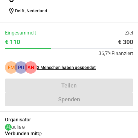
location_on
Delft, Nederland
Eingesammelt
Ziel
€ 110
€ 300
36,7%
Finanziert
EM
PU
AN
3
Menschen haben gespendet
Teilen
Spenden
Organisator
Julia G
Verbunden mit
info