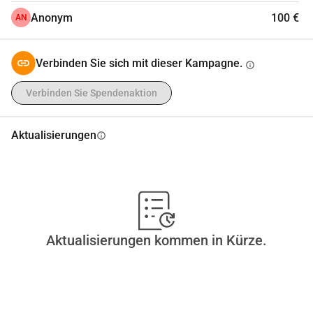
Anonym
100 €
AN
Verbinden Sie sich mit dieser Kampagne.
info
Verbinden Sie Spendenaktion
Aktualisierungen
info
Aktualisierungen kommen in Kürze.