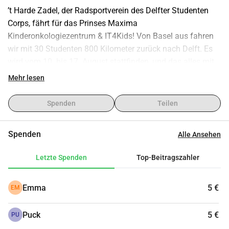
’t Harde Zadel, der Radsportverein des Delfter Studenten 
Corps, fährt für das Prinses Maxima 
Kinderonkologiezentrum & IT4Kids! Von Basel aus fahren 
wir mit 30 Studenten 800 Kilometer zurück nach Delft. Es 
wird vom 10. bis 17. August stattfinden, und das alles mit 
dem Ziel, Geld für Sportmöglichkeiten für Kinder zu 
Mehr lesen
sammeln. Wir haben uns entschieden, für unseren neuen 
Partner, das Maxima Zentrum, zu fahren. Über diese Seite 
Spenden
Teilen
können Sie Ihre Lieblingsfahrer verfolgen und durch 
Spenden zu diesem schönen Projekt beitragen!
Spenden
Alle Ansehen
Letzte Spenden
Top-Beitragszahler
Emma
5 €
EM
Puck
5 €
PU