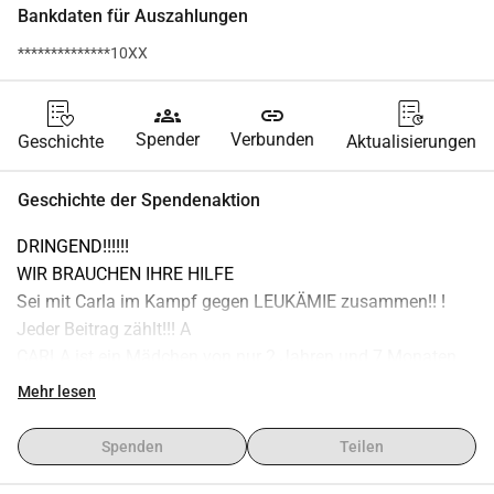
Bankdaten für Auszahlungen
**************10XX
groups
link
Spender
Verbunden
Geschichte
Aktualisierungen
Geschichte der Spendenaktion
DRINGEND!!!!!!
WIR BRAUCHEN IHRE HILFE
Sei mit Carla im Kampf gegen LEUKÄMIE zusammen!! !
Jeder Beitrag zählt!!! A
CARLA ist ein Mädchen von nur 2 Jahren und 7 Monaten, 
das gegen Leukämie kämpft.
Mehr lesen
Sie befindet sich im Marie CURIE Krankenhaus in Bukarest 
auf der Intensivstation, intubiert, ihr Zustand ist sehr 
Spenden
Teilen
kritisch.