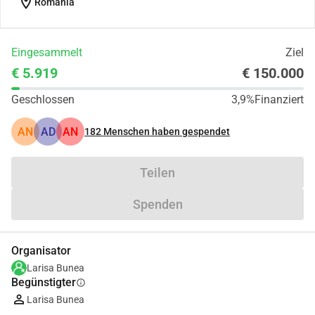
location_on
Romania
Eingesammelt
Ziel
€ 5.919
€ 150.000
Geschlossen
3,9%
Finanziert
AN
AD
AN
182
Menschen haben gespendet
Teilen
Spenden
Organisator
Larisa Bunea
Begünstigter
info
Larisa Bunea