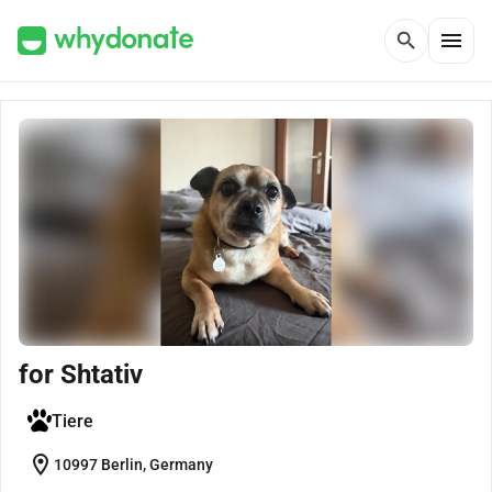
menu
search
for Shtativ
Tiere
location_on
10997 Berlin, Germany