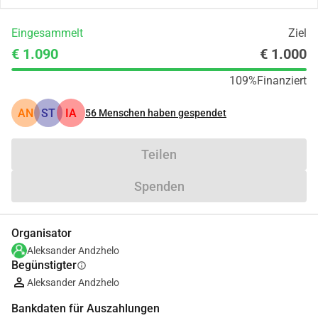
Eingesammelt
Ziel
€ 1.090
€ 1.000
109%
Finanziert
AN
ST
IA
56
Menschen haben gespendet
Teilen
Spenden
Organisator
Aleksander Andzhelo
Begünstigter
info
Aleksander Andzhelo
Bankdaten für Auszahlungen