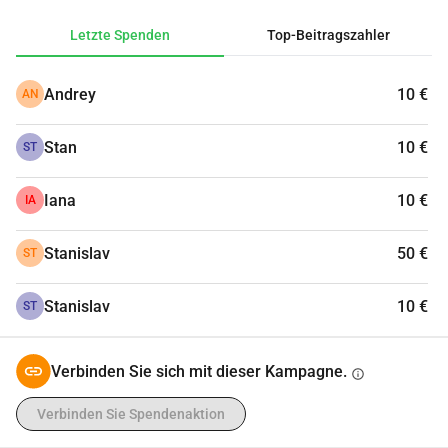
Letzte Spenden
Top-Beitragszahler
Andrey
10 €
AN
Stan
10 €
ST
Iana
10 €
IA
Stanislav
50 €
ST
Stanislav
10 €
ST
Verbinden Sie sich mit dieser Kampagne.
info
Verbinden Sie Spendenaktion