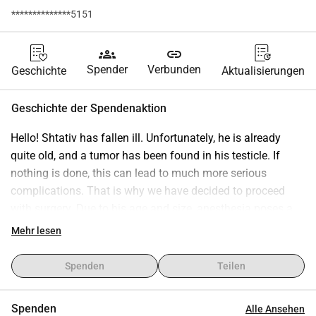
**************5151
groups
link
Spender
Verbunden
Geschichte
Aktualisierungen
Geschichte der Spendenaktion
Hello! Shtativ has fallen ill. Unfortunately, he is already 
quite old, and a tumor has been found in his testicle. If 
nothing is done, this can lead to much more serious 
complications. That is why we have decided to proceed 
with surgery. Due to his age and size, anesthesia poses a 
significant risk. Therefore, we will use the safest option 
Mehr lesen
available, which is also the most expensive. Please 
consider donating from €10 and feel free to contact me. 
Spenden
Teilen
Thank you so much for your support!!!
Spenden
Alle Ansehen