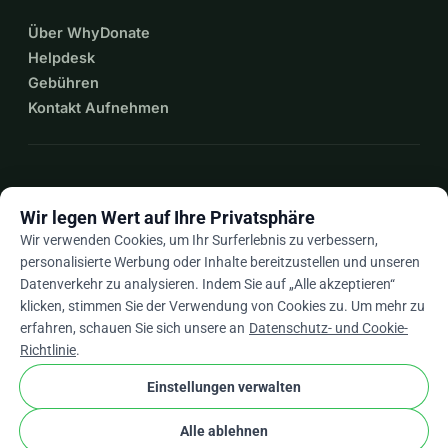
Über WhyDonate
Helpdesk
Gebühren
Kontakt Aufnehmen
expand_more
Mehr Ressourcen
Wir legen Wert auf Ihre Privatsphäre
Wir verwenden Cookies, um Ihr Surferlebnis zu verbessern,
personalisierte Werbung oder Inhalte bereitzustellen und unseren
Datenverkehr zu analysieren. Indem Sie auf „Alle akzeptieren“
arrow_drop_down
De
klicken, stimmen Sie der Verwendung von Cookies zu. Um mehr zu
erfahren, schauen Sie sich unsere an
Datenschutz- und Cookie-
★★★★★
4,9 / 5 basierend auf 500+ Bewertungen
Richtlinie
.
Einstellungen verwalten
© 2012–2026
WhyDonate
Datenschutz und Cookies
Alle ablehnen
cookie
Allgemeine Geschäftsbedingungen
Cookie-Einstellungen