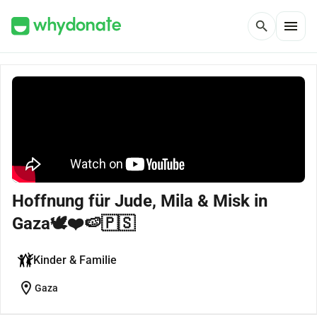
menu
search
Hoffnung für Jude, Mila & Misk in
Gaza🕊❤🍉🇵🇸
Kinder & Familie
location_on
Gaza