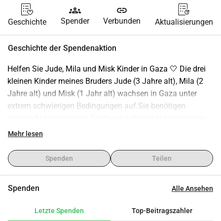
groups
link
Spender
Verbunden
Geschichte
Aktualisierungen
Geschichte der Spendenaktion
Helfen Sie Jude, Mila und Misk Kinder in Gaza 🤍 Die drei 
kleinen Kinder meines Bruders Jude (3 Jahre alt), Mila (2 
Jahre alt) und Misk (1 Jahr alt) wachsen in Gaza unter 
extrem schwierigen Bedingungen auf.Sie benötigen 
dringend Unterstützung für die grundlegende Versorgung, 
einschließlich Babymilch, gesunder Nahrung, 
Mehr lesen
Winterkleidung und wichtiger Medikamente. Jeder Tag ist 
ein Kampf, um sie warm, sicher und gesund zu halten.Ihre 
Spenden
Teilen
Spende, egal wie klein, kann diesen unschuldigen Kindern 
Trost und Hoffnung bringen. Sie kann helfen, ihnen das zu 
Spenden
Alle Ansehen
geben, was jedes Kind verdient Wärme, Nahrung und 
Liebe.Bitte ziehen Sie in Betracht, zu spenden oder diese 
Letzte Spenden
Top-Beitragszahler
Kampagne zu teilen, um Jude, Mila und Misk eine Chance 