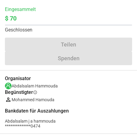
Eingesammelt
$ 70
Geschlossen
Teilen
Spenden
Organisator
Abdalsalam Hammouda
Begünstigter
info
Mohammed Hamouda
Bankdaten für Auszahlungen
Abdalsalam j a hammouda
**************0474