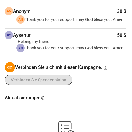
auf ein besseres und sichereres Morgen zu geben.Ihre 
Anonym
30 $
AN
Freundlichkeit bedeutet derWelt. OrganisatorABDALSALAM 
J A HAMMOUDA Jakarta, IDHallo, mein Name ist 
Thank you for your support, may God bless you. Amen.
AH
AbdALSalam. Aus Palästina lebe ich in Indonesien. Ich bin 
ein ehrgeiziger junger Mann, der das Leben, das Reisen und 
Ayşenur
50 $
AY
das Helfen meiner Familie in Gaza liebt.Nachricht 
Helping my friend
Thank you for your support, may God bless you. Amen.
AH
sendenBerichtDesktop-VersionTeilenAusstehender Status
Verbinden Sie sich mit dieser Kampagne.
info
Verbinden Sie Spendenaktion
Aktualisierungen
info