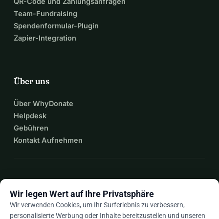
QR-Code und Zahlungsanfragen
Team-Fundraising
Spendenformular-Plugin
Zapier-Integration
Über uns
Über WhyDonate
Helpdesk
Gebühren
Kontakt Aufnehmen
expand_more
Mehr Ressourcen
Wir legen Wert auf Ihre Privatsphäre
Wir verwenden Cookies, um Ihr Surferlebnis zu verbessern,
personalisierte Werbung oder Inhalte bereitzustellen und unseren