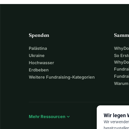
Spenden
Samm
Palästina
WhyDon
Ukraine
So Erst
WhyDo
Hochwasser
Fundra
Erdbeben
Fundrai
Weitere Fundraising-Kategorien
Warum 
Wir legen 
expand_more
Mehr Ressourcen
Wir verwenden 
bereitzustelle