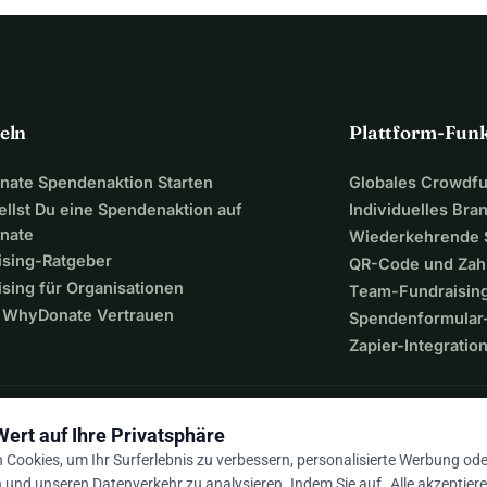
eln
Plattform-Fun
ate Spendenaktion Starten
Globales Crowdf
ellst Du eine Spendenaktion auf
Individuelles Bra
nate
Wiederkehrende
ising-Ratgeber
QR-Code und Zah
sing für Organisationen
Team-Fundraisin
WhyDonate Vertrauen
Spendenformular-
Zapier-Integratio
Wert auf Ihre Privatsphäre
Cookies, um Ihr Surferlebnis zu verbessern, personalisierte Werbung ode
n und unseren Datenverkehr zu analysieren. Indem Sie auf „Alle akzeptieren