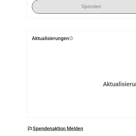
Spenden
Aktualisierungen
info
Aktualisier
flag
Spendenaktion Melden