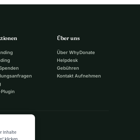
ktionen
Über uns
unding
Über WhyDonate
nding
Helpdesk
 Spenden
Gebühren
lungsanfragen
Kontakt Aufnehmen
g
Plugin
n
r Inhalte
“ klicken,