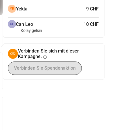
Yekta
9 CHF
YE
Can Leo
10 CHF
CL
Kolay gelsin
Verbinden Sie sich mit dieser
Kampagne.
info
Verbinden Sie Spendenaktion