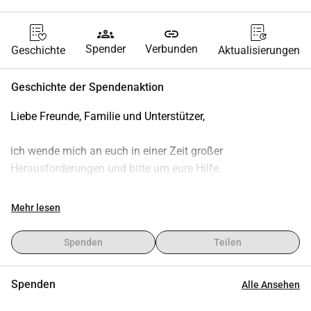
groups
link
Spender
Verbunden
Geschichte
Aktualisierungen
Geschichte der Spendenaktion
Liebe Freunde, Familie und Unterstützer,
ich wende mich an euch in einer Zeit großer 
Herausforderungen und bitte um eure Hilfe.
Mit 17 Jahren übernahm ich bereits die Verantwortung für 
Mehr lesen
meine jüngeren Geschwister. Trotz des Verzichts auf mein 
Studienziel arbeitete ich, um sicherzustellen, dass sie 
Spenden
Teilen
genug zu Essen haben.
Spenden
Alle Ansehen
Nach vielen Jahren habe ich einen Ausbildungsplatz in 
meiner Traumfirma bekommen und angenommen. Leider 