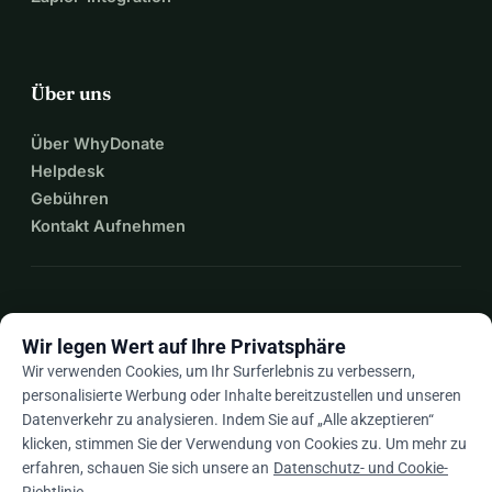
Your help will also enable me to continue my education. 
Every single cent can change our lives.
Thank you very much for your support.
Über uns
Über WhyDonate
Helpdesk
Gebühren
Kontakt Aufnehmen
expand_more
Mehr Ressourcen
Wir legen Wert auf Ihre Privatsphäre
Wir verwenden Cookies, um Ihr Surferlebnis zu verbessern,
personalisierte Werbung oder Inhalte bereitzustellen und unseren
Datenverkehr zu analysieren. Indem Sie auf „Alle akzeptieren“
arrow_drop_down
De
klicken, stimmen Sie der Verwendung von Cookies zu. Um mehr zu
erfahren, schauen Sie sich unsere an
Datenschutz- und Cookie-
★★★★★
4,9 / 5 basierend auf 500+ Bewertungen