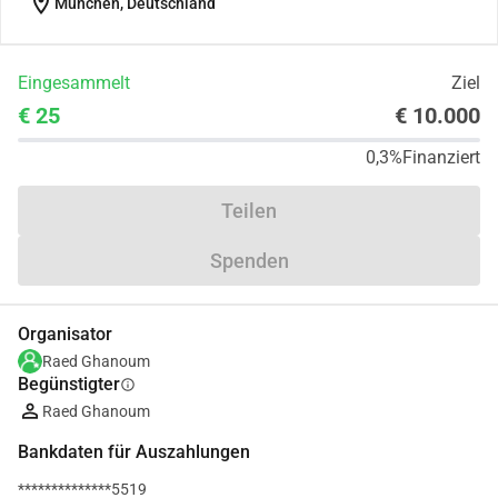
location_on
München, Deutschland
Eingesammelt
Ziel
€ 25
€ 10.000
0,3%
Finanziert
Teilen
Spenden
Organisator
Raed Ghanoum
Begünstigter
info
Raed Ghanoum
Bankdaten für Auszahlungen
**************5519