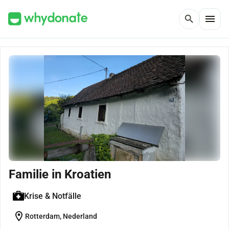
menu
search
Familie in Kroatien
Krise & Notfälle
location_on
Rotterdam, Nederland