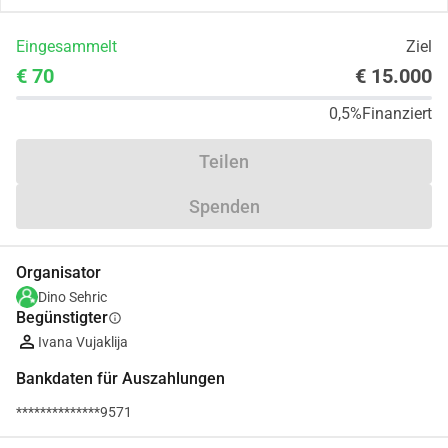
Eingesammelt
Ziel
€ 70
€ 15.000
0,5%
Finanziert
Teilen
Spenden
Organisator
Dino Sehric
Begünstigter
info
Ivana Vujaklija
Bankdaten für Auszahlungen
**************9571