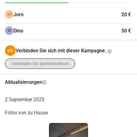
Jorn
20 €
JO
Dino
50 €
DI
Verbinden Sie sich mit dieser Kampagne.
info
Verbinden Sie Spendenaktion
Aktualisierungen
info
2 September 2025
Fotos von zu Hause