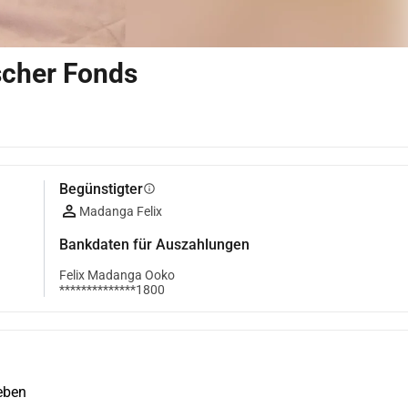
scher Fonds
Begünstigter
info
Madanga Felix
Bankdaten für Auszahlungen
Felix Madanga Ooko
**************1800
geben