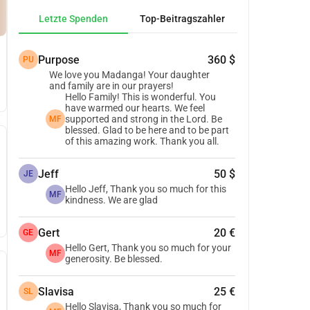
Letzte Spenden
Top-Beitragszahler
Purpose
360 $
PU
We love you Madanga! Your daughter
and family are in our prayers!
Hello Family! This is wonderful. You
have warmed our hearts. We feel
supported and strong in the Lord. Be
MF
blessed. Glad to be here and to be part
of this amazing work. Thank you all.
Jeff
50 $
JE
Hello Jeff, Thank you so much for this
MF
kindness. We are glad
Gert
20 €
GE
Hello Gert, Thank you so much for your
MF
generosity. Be blessed.
Slavisa
25 €
SL
Hello Slavisa, Thank you so much for