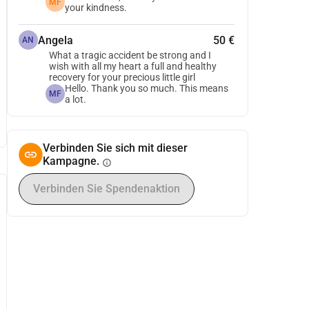
MF
your kindness.
Angela
50 €
AN
What a tragic accident be strong and I
wish with all my heart a full and healthy
recovery for your precious little girl
Hello. Thank you so much. This means
MF
a lot.
Verbinden Sie sich mit dieser
Kampagne.
info
Verbinden Sie Spendenaktion