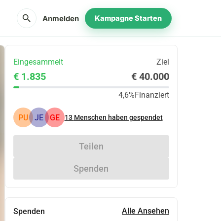
search
Anmelden
Kampagne Starten
Eingesammelt
Ziel
€ 1.835
€ 40.000
4,6%
Finanziert
PU
JE
GE
13
Menschen haben gespendet
Teilen
Spenden
Alle Ansehen
Spenden