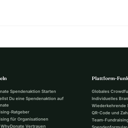
re Behandlung und Pflege verwendet. Ihre Unterstützung ist nicht 
 und eine Erinnerung daran, dass dieses Kind in ihrem Kampf 
ndet und mit dieser Familie in dieser unglaublich schwierigen 
undlichkeit bedeutet mehr, als Worte ausdrücken können.
geben.
eln
Plattform-Fun
ate Spendenaktion Starten
Globales Crowdf
ellst Du eine Spendenaktion auf
Individuelles Bra
nate
Wiederkehrende
ising-Ratgeber
QR-Code und Zah
sing für Organisationen
Team-Fundraisin
WhyDonate Vertrauen
Spendenformular-