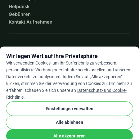
Helpdesk
Gebühren
Kontakt Aufnehmen
expand_more
Mehr Ressourcen
Wir legen Wert auf Ihre Privatsphäre
Wir verwenden Cookies, um Ihr Surferlebnis zu verbessern,
personalisierte Werbung oder Inhalte bereitzustellen und unseren
Datenverkehr zu analysieren. Indem Sie auf „Alle akzeptieren“
arrow_drop_down
De
klicken, stimmen Sie der Verwendung von Cookies zu. Um mehr zu
erfahren, schauen Sie sich unsere an
Datenschutz- und Cookie-
★★★★★
4,9 / 5 basierend auf 500+ Bewertungen
Richtlinie
.
Einstellungen verwalten
© 2012–2026
WhyDonate
Datenschutz und Cookies
Alle ablehnen
cookie
Allgemeine Geschäftsbedingungen
Cookie-Einstellungen
stripe
In Europa entwickelt
★
Verifizierter Partner
check
Alle akzeptieren