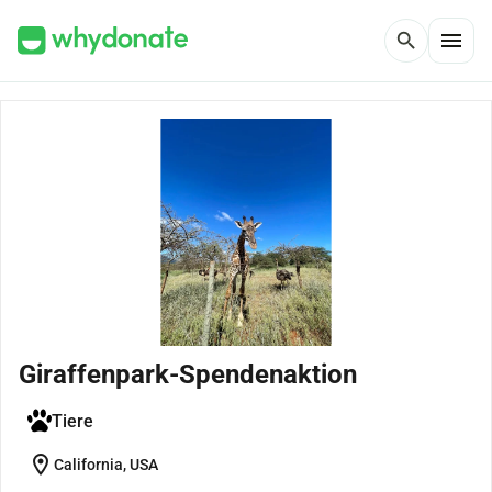
menu
search
Giraffenpark-Spendenaktion
Tiere
location_on
California, USA