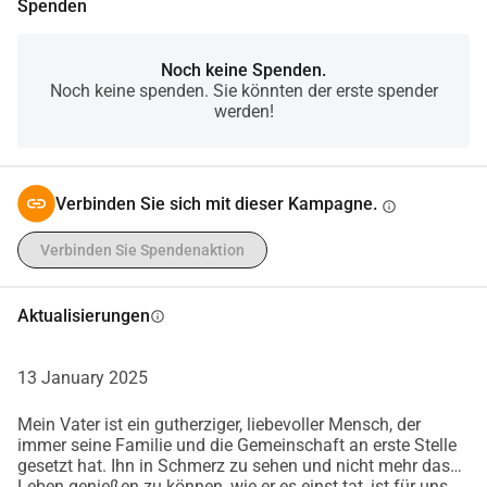
Spenden
entschlossen, ihm eine Chance auf Leben zu geben. 
Allerdings sind die Kosten für die Transplantation und die 
damit verbundenen medizinischen Behandlungen für 
Noch keine Spenden.
Noch keine spenden. Sie könnten der erste spender
unsere Familie überwältigend und nicht allein zu 
werden!
bewältigen. Daher bitten wir demütig um eure 
Unterstützung in dieser schwierigen Zeit.
Verbinden Sie sich mit dieser Kampagne.
info
Verbinden Sie Spendenaktion
Aktualisierungen
info
13 January 2025
Mein Vater ist ein gutherziger, liebevoller Mensch, der
immer seine Familie und die Gemeinschaft an erste Stelle
gesetzt hat. Ihn in Schmerz zu sehen und nicht mehr das
Leben genießen zu können, wie er es einst tat, ist für uns