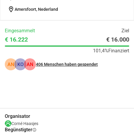
location_on
Amersfoort, Nederland
Eingesammelt
Ziel
€ 16.222
€ 16.000
101,4%
Finanziert
AN
KO
AN
406
Menschen haben gespendet
Teilen
Spenden
Organisator
Corné Haasjes
Begünstigter
info