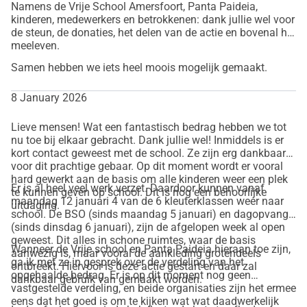
Namens de Vrije School Amersfoort, Panta Paideia,
hilft.
kinderen, medewerkers en betrokkenen: dank jullie wel voor
2. Teile diese Aktion mit Freunden, Familie und Kollegen. Je 
de steun, de donaties, het delen van de actie en bovenal het
mehr Menschen wissen, was passiert ist, desto mehr 
meeleven.
können wir für unsere Kinder bewirken.
Samen hebben we iets heel moois mogelijk gemaakt.
Hilf, aus diesem schwarzen Kapitel ein neues Kapitel zu 
machen.
8 January 2026
Ich möchte mich daher jetzt schon für deine Hilfe und 
Lieve mensen! Wat een fantastisch bedrag hebben we tot
deinen Beitrag bedanken!
nu toe bij elkaar gebracht. Dank jullie wel! Inmiddels is er
Corné
kort contact geweest met de school. Ze zijn erg dankbaar
voor dit prachtige gebaar. Op dit moment wordt er vooral
hard gewerkt aan de basis om alle kinderen weer een plek
Er is al heel veel werk verzet. Daardoor kunnen vanaf
te kunnen geven op school. Dit is nog een behoorlijke
maandag 12 januari 4 van de 6 kleuterklassen weer naar
uitdaging.
school. De BSO (sinds maandag 5 januari) en dagopvang
(sinds dinsdag 6 januari), zijn de afgelopen week al open
geweest. Dit alles in schone ruimtes, waar de basis
Wanneer de Vrije school en Panta Paideia hieraan toe zijn,
aanwezig is, maar vooral de aankleding grotendeels
ga ik met ze in gesprek over de verdeling van het
ontbreekt. Hiervoor is deze actie gestart en daar zal
opgehaalde bedrag. Er is op dit moment nog geen
dankbaar gebruik van gemaakt worden.
vastgestelde verdeling, en beide organisaties zijn het ermee
eens dat het goed is om te kijken wat wat daadwerkelijk