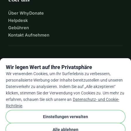
Über WhyDonate
Helpdesk
Gebühren
Kontakt Aufnehmen
expand_more
Mehr Ressourcen
Wir legen Wert auf Ihre Privatsphäre
Wir verwenden Cookies, um Ihr Surferlebnis zu verbessern,
personalisierte Werbung oder Inhalte bereitzustellen und unseren
Datenverkehr zu analysieren. Indem Sie auf „Alle akzeptieren“
arrow_drop_down
De
klicken, stimmen Sie der Verwendung von Cookies zu. Um mehr zu
erfahren, schauen Sie sich unsere an
Datenschutz- und Cookie-
★★★★★
4,9 / 5 basierend auf 500+ Bewertungen
Richtlinie
.
Einstellungen verwalten
© 2012–2026
WhyDonate
Datenschutz und Cookies
Alle ablehnen