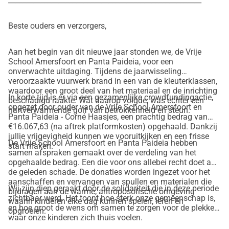
Ein großer Teil wird sicherlich von der Versicherung 
gedeckt, aber viele Dinge haben für den Versicherer 
Beste ouders en verzorgers,
möglicherweise keinen (weiteren) Wert mehr.
Denk dabei an:
Aan het begin van dit nieuwe jaar stonden we, de Vrije
  Spielzeug
School Amersfoort en Panta Paideia, voor een
  Lernmaterialien
onverwachte uitdaging. Tijdens de jaarwisseling
veroorzaakte vuurwerk brand in een van de kleuterklassen,
  Vorlesebücher
waardoor een groot deel van het materiaal en de inrichting
  Einrichtung
In korte tijd is er via een gezamenlijke crowdfundingactie,
beschadigd raakte. Wat daarop volgde, was echter een
opgezet door ouder van de Vrije School Amersfoort en
  Schlafutensilien
hartverwarmende golf van betrokkenheid en steun.
Panta Paideia - Corné Haasjes, een prachtig bedrag van
  Dekoration
€16.067,63 (na aftrek platformkosten) opgehaald. Dankzij
Jeder Euro ermöglicht es sowohl der Schule als auch der 
jullie vrijgevigheid kunnen we vooruitkijken en een frisse
De Vrije School Amersfoort en Panta Paideia hebben
start maken.
Kinderbetreuung, einen Neuanfang zu machen. 
samen afspraken gemaakt over de verdeling van het
Gemeinsam können wir dafür sorgen, dass unsere Kinder 
opgehaalde bedrag. Een die voor ons allebei recht doet aan
wieder an einen Ort kommen, an dem sie sich sicher und 
de geleden schade. De donaties worden ingezet voor het
aanschaffen en vervangen van spullen en materialen die
willkommen fühlen.
Wij zijn diep geraakt door de solidariteit die in deze periode
bijdragen aan de warme, antroposofische omgeving
zichtbaar werd. Het toont hoe sterk onze gemeenschap is,
waarin kinderen elke dag kunnen spelen, leren en
en hoe groot de wens om samen te zorgen voor de plekken
Was bitte ich dich?
opgroeien.
waar onze kinderen zich thuis voelen.
1. Spende, was du entbehren kannst: groß oder klein, alles 