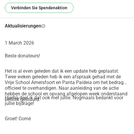
Geborgenheit, des Spiels und der Entwicklung.
Verbinden Sie Spendenaktion
Die Lehrerinnen der Schule und die pädagogischen 
Fachkräfte von Panta Paideia haben über Jahre mit 
Leidenschaft ihre Räume gestaltet. Jede Ecke war mit 
Aktualisierungen
info
Sorgfalt gefüllt: Bücher, Bastelmaterialien, Spielzeug, 
selbstgemachte Dekorationen. Es ist noch unklar, was 
1 March 2026
davon gerettet werden kann, aber die erste Einschätzung 
ist, dass vieles unwiderruflich beschädigt ist. Alles, was 
Beste donateurs!
Kindern hilft, zu lernen und zu wachsen, ist über Nacht 
verschwunden. Für unsere Kinder ist der Verlust ebenso 
Het is al even geleden dat ik een update heb geplaatst.
Twee weken geleden heb ik een afspraak gehad met de
groß: ihre Zeichnungen, Arbeiten und Erinnerungen, die 
Vrije School Amersfoort en Panta Paideia om het bedrag
möglicherweise unwiderruflich beschädigt sind.
officieel te overhandigen. Naar aanleiding van de actie
hebben de school en opvang afgelopen week onderstaand
Hierbij deel ik dat ook met jullie. Nogmaals bedankt voor
bericht gestuurd.
Was jetzt nötig ist:
jullie bijdrage!
Es ist wichtig, so schnell wie möglich einen sicheren Ort zu 
schaffen, an dem unsere Kinder wieder spielen, lernen und 
Groet! Corné
lachen können. Dafür möchte ich um deine Hilfe bitten, 
denn die Kosten sind enorm!
______________________________________________________