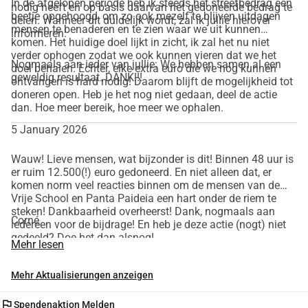
In de afgelopen periode heb ik steeds het streefbedrag een
nodig heeft en op basis daarvan het gedoneerde bedrag te
beetje opgehoogd, om zo ook mezelf te blijven uitdagen
delen. Wanneer dit duidelijk wordt, zal ik jullie hierover
mensen te benaderen en te zien waar we uit kunnen
informeren.
komen. Het huidige doel lijkt in zicht, ik zal het nu niet
verder ophogen zodat we ook kunnen vieren dat we het
Nogmaals aan ieder van jullie: We hebben samen al een
doel behalen. Echter, elke extra euro die we nog kunnen
geweldig resultaat. DANK!!!
ontvangen is hard nodig! Daarom blijft de mogelijkheid tot
doneren open. Heb je het nog niet gedaan, deel de actie
dan. Hoe meer bereik, hoe meer we ophalen.
5 January 2026
Wauw! Lieve mensen, wat bijzonder is dit! Binnen 48 uur is
er ruim 12.500(!) euro gedoneerd. En niet alleen dat, er
komen norm veel reacties binnen om de mensen van de
Vrije School en Panta Paideia een hart onder de riem te
steken! Dankbaarheid overheerst! Dank, nogmaals aan
Corné
iedereen voor de bijdrage! En heb je deze actie (nogt) niet
gedeeld? Doe het dan alsnog!
Mehr lesen
Mehr Aktualisierungen anzeigen
flag
Spendenaktion Melden