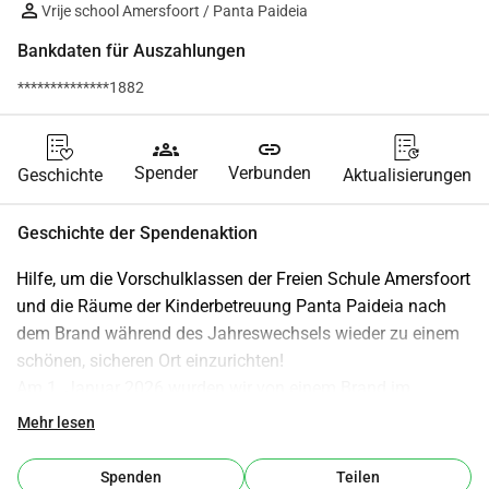
Vrije school Amersfoort / Panta Paideia
Bankdaten für Auszahlungen
**************1882
groups
link
Spender
Verbunden
Geschichte
Aktualisierungen
Geschichte der Spendenaktion
Hilfe, um die Vorschulklassen der Freien Schule Amersfoort 
und die Räume der Kinderbetreuung Panta Paideia nach 
dem Brand während des Jahreswechsels wieder zu einem 
schönen, sicheren Ort einzurichten!
Am 1. Januar 2026 wurden wir von einem Brand im 
Gebäude der Freien Schule Amersfoort, das auch von der 
Mehr lesen
Kinderbetreuung Panta Paideia genutzt wird, erschüttert. 
Während viele das neue Jahr feierten, verloren unsere 
Spenden
Teilen