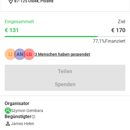
location_on
87-125 Osiek, Poland
Eingesammelt
Ziel
€ 131
€ 170
77,1%
Finanziert
LI
AN
LG
3
Menschen haben gespendet
Teilen
Spenden
Organisator
Szymon Gembara
Begünstigter
info
James Helen