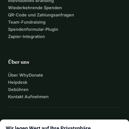
Individuelles Branding
Wiederkehrende Spenden
QR-Code und Zahlungsanfragen
Team-Fundraising
Spendenformular-Plugin
Zapier-Integration
Über uns
Über WhyDonate
Helpdesk
Gebühren
Kontakt Aufnehmen
expand_more
Mehr Ressourcen
Wir legen Wert auf Ihre Privatsphäre