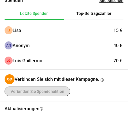
Spenden
Alle Ansehen
Letzte Spenden
Top-Beitragszahler
Lisa
15 €
LI
Anonym
40 £
AN
Luis Guillermo
70 €
LG
Verbinden Sie sich mit dieser Kampagne.
info
Verbinden Sie Spendenaktion
Aktualisierungen
info