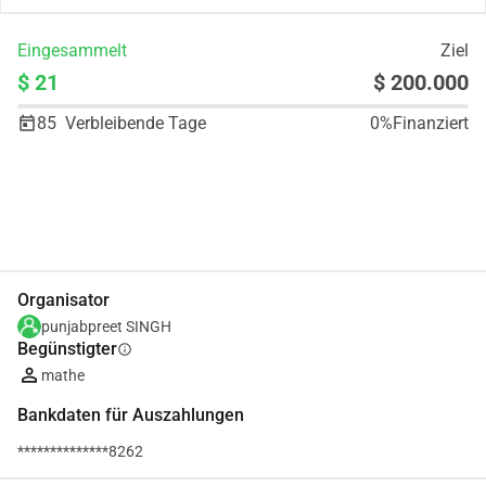
Eingesammelt
Ziel
$ 21
$ 200.000
85
Verbleibende Tage
0%
Finanziert
Teilen
Spenden
Organisator
punjabpreet SINGH
Begünstigter
info
mathe
Bankdaten für Auszahlungen
**************8262