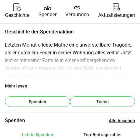
groups
link
Spender
Verbunden
Geschichte
Aktualisierungen
Geschichte der Spendenaktion
Letzten Monat erlebte Mathe eine unvorstellbare Tragödie, 
als er durch ein Feuer in seiner Wohnung alles verlor. Jetzt 
lebt er mit seiner Familie in einer vorübergehenden 
Unterkunft und muss zurück in sein Dorf, um dort mit 
seiner Familie zu leben, aber er muss sein Zuhause dort 
wieder aufbauen.
Mehr lesen
Während er mit diesem herzzerreißenden Verlust 
Spenden
Teilen
konfrontiert ist, wenden wir uns an Sie, um um Ihre Hilfe zu 
bitten. Ihre Spenden werden direkt dazu verwendet, ihm zu 
Spenden
Alle Ansehen
helfen, wieder auf die Beine zu kommen.
Letzte Spenden
Top-Beitragszahler
Wir wissen, dass kein Betrag zu klein ist und jede 