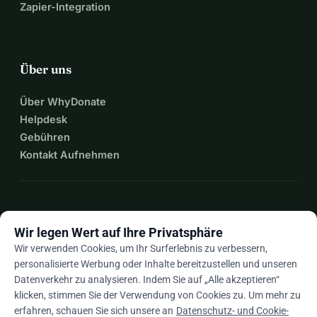
Zapier-Integration
Über uns
Über WhyDonate
Helpdesk
Gebühren
Kontakt Aufnehmen
expand_more
Mehr Ressourcen
Wir legen Wert auf Ihre Privatsphäre
Wir verwenden Cookies, um Ihr Surferlebnis zu verbessern,
personalisierte Werbung oder Inhalte bereitzustellen und unseren
Datenverkehr zu analysieren. Indem Sie auf „Alle akzeptieren“
arrow_drop_down
De
klicken, stimmen Sie der Verwendung von Cookies zu. Um mehr zu
erfahren, schauen Sie sich unsere an
Datenschutz- und Cookie-
★★★★★
4,9 / 5 basierend auf 500+ Bewertungen