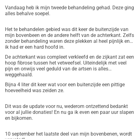
das überschüssige Fettgewebe entfernt wird. Diese 
Vandaag heb ik mijn tweede behandeling gehad. Deze ging
alles behalve soepel.
Operation kann die Schmerzen lindern, die Schwellungen 
verringern und meine Mobilität verbessern, sodass ich 
Het te behandelen gebied was dit keer de buitenzijde van
wieder ein normales, aktives Leben führen kann. Leider 
mijn bovenbeen en de andere helft van de achterkant. Zelfs
wird die Fettabsaugung bei Lipödem nicht von der 
zonder behandeling waren deze plekken al heel pijnlijk en
Krankenkasse übernommen, und die Kosten sind 
ik had er een hard hoofd in.
unglaublich hoch.
De achterkant was compleet verkleefd en de zijkant zat een
Was ist mein Ziel?
hoop fibrose tussen het vetweefsel. Uiteindelijk met veel
pijn en onwijs veel geduld van de artsen is alles
Ich benötige insgesamt 35.000 , um mir die Fettabsaugung 
weggehaald.
leisten zu können. Davon habe ich bereits 15.000 selbst 
Bijna 4 liter dit keer wat voor een buitenzijde een pittige
gespart, aber es fehlen mir noch 20.000 . Dies ist ein 
hoeveelheid was zeiden ze.
Betrag, der für mich ohne Hilfe unerreichbar ist. Deshalb 
bitte ich um deine Unterstützung: Jeder Beitrag, egal wie 
Dit was de update voor nu, wederom ontzettend bedankt
klein, hilft mir, meinem Ziel näher zu kommen und meine 
voor al jullie donaties! En nu ga ik even een paar uur slapen
Gesundheit zu verbessern.
en bijkomen.
Warum ist deine Unterstützung so wichtig?
Das Lipödem hat nicht nur körperliche, sondern auch 
10 september het laatste deel van mijn bovenbenen, wordt