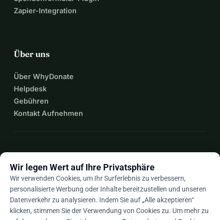
Zapier-Integration
Über uns
Über WhyDonate
Helpdesk
Gebühren
Kontakt Aufnehmen
expand_more
Mehr Ressourcen
Wir legen Wert auf Ihre Privatsphäre
Wir verwenden Cookies, um Ihr Surferlebnis zu verbessern,
personalisierte Werbung oder Inhalte bereitzustellen und unseren
Datenverkehr zu analysieren. Indem Sie auf „Alle akzeptieren“
arrow_drop_down
De
klicken, stimmen Sie der Verwendung von Cookies zu. Um mehr zu