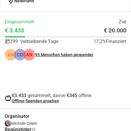
location_on
Nederland
Eingesammelt
Ziel
€ 3.433
€ 20.000
299
Verbleibende Tage
17,2%
Finanziert
AN
CO
AN
95
Menschen haben gespendet
Teilen
Spenden
€3.433
gesammelt, davon
€345
offline.
savings
Offline-Spenden ansehen
Organisator
Michelle Deliën
Begünstigter
info