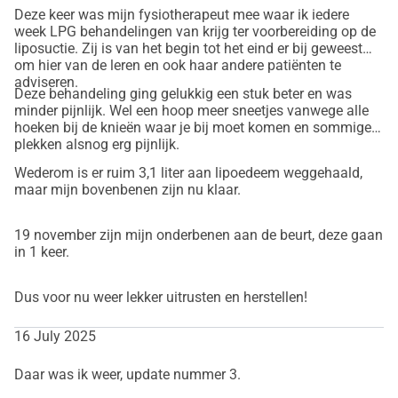
Deze keer was mijn fysiotherapeut mee waar ik iedere
week LPG behandelingen van krijg ter voorbereiding op de
liposuctie. Zij is van het begin tot het eind er bij geweest
Englische Version
om hier van de leren en ook haar andere patiënten te
adviseren.
Hallo, mein Name ist Michelle, und ich bitte um deine Hilfe, 
Deze behandeling ging gelukkig een stuk beter en was
um eine wichtige medizinische Behandlung erhalten zu 
minder pijnlijk. Wel een hoop meer sneetjes vanwege alle
hoeken bij de knieën waar je bij moet komen en sommige
können.
plekken alsnog erg pijnlijk.
Ich habe mit Lipödem zu kämpfen, einer chronischen 
Wederom is er ruim 3,1 liter aan lipoedeem weggehaald,
Erkrankung, die zu abnormaler Fettansammlung in meinem 
maar mijn bovenbenen zijn nu klaar.
Körper führt. Das Fettgewebe lagert sich nicht nur in 
meinen Beinen und Armen ab, sondern ist im gesamten 
19 november zijn mijn onderbenen aan de beurt, deze gaan
Körper verteilt. Diese Fettansammlung kann nicht durch 
in 1 keer.
Diät oder Bewegung verringert werden und verursacht 
schwere Schmerzen, Müdigkeit und Einschränkungen in 
Dus voor nu weer lekker uitrusten en herstellen!
meinem täglichen Leben. Sie hat einen enormen Einfluss 
auf meine Gesundheit und mein Wohlbefinden.
16 July 2025
Das Lipödem wird oft nicht gut verstanden, und in vielen 
Daar was ik weer, update nummer 3.
Fällen wird es erst spät diagnostiziert. Für mich ist die 
einzige Lösung die Fettabsaugung, ein Eingriff, bei dem 