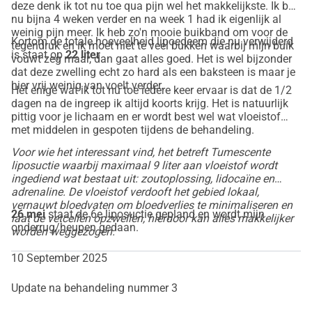
deze denk ik tot nu toe qua pijn wel het makkelijkste. Ik ben
für mich.
nu bijna 4 weken verder en na week 1 had ik eigenlijk al
Teile diese Aktion: Erzähle es deinen Freunden, deiner 
weinig pijn meer. Ik heb zo'n mooie buikband om voor de
Kortom de totale hoeveelheid lipoedeem die nu verwijderd
tegendruk en ik moet niet te veel bukken waarbij mijn buik
Familie und deinen Kollegen. Je mehr Menschen über 
is staat op
22 liter
vouwt zeg maar, dan gaat alles goed. Het is wel bijzonder
meine Situation Bescheid wissen, desto größer ist die 
dat deze zwelling echt zo hard als een baksteen is maar je
Chance auf Erfolg.
hier vrij weinig van voelt verder.
Het enige wat ik tot nu toe iedere keer ervaar is dat de 1/2
Unterstütze auf andere Weise: Wenn du selbst Erfahrungen 
dagen na de ingreep ik altijd koorts krijg. Het is natuurlijk
pittig voor je lichaam en er wordt best wel wat vloeistof
mit Lipödem oder Fettabsaugung hast, teile deine 
met middelen in gespoten tijdens de behandeling.
Geschichte oder gib Ratschläge. Deine Unterstützung ist 
Voor wie het interessant vind, het betreft Tumescente
auch in anderen Formen willkommen.
liposuctie waarbij maximaal 9 liter aan vloeistof wordt
Vielen Dank für deine Unterstützung!
ingediend wat bestaat uit: zoutoplossing, lidocaïne en
Mit deiner Hilfe kann ich die Fettabsaugung durchführen 
adrenaline. De vloeistof verdooft het gebied lokaal,
vernauwt bloedvaten om bloedverlies te minimaliseren en
lassen, die ich so dringend benötige. Es ist für mich der 
26 mei
staat de 6e liposuctie gepland en wordt mijn
laat de vetcellen opzwellen, hierdoor kan alles makkelijker
einzige Weg, ein normales Leben ohne die ständigen 
onderrug/heupen gedaan.
worden weggezogen.
Schmerzen und Einschränkungen des Lipödems führen zu 
können. Ich bin unglaublich dankbar für jeden Beitrag und 
10 September 2025
jede Unterstützung, die ich erhalte. Es bedeutet mehr für 
Update na behandeling nummer 3
mich, als Worte ausdrücken können.
Spende jetzt und hilf mir, diesen Kampf zu gewinnen!