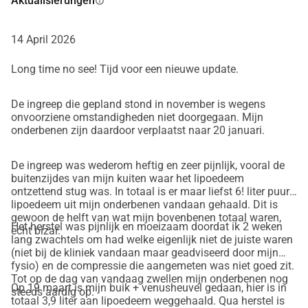
Aktualisierungen
info
gespart, aber es fehlen mir noch 20.000 . Dies ist ein 
Betrag, der für mich ohne Hilfe unerreichbar ist. Deshalb 
14 April 2026
bitte ich um deine Unterstützung: Jeder Beitrag, egal wie 
klein, hilft mir, meinem Ziel näher zu kommen und meine 
Long time no see! Tijd voor een nieuwe update.
Gesundheit zu verbessern.
Warum ist deine Unterstützung so wichtig?
De ingreep die gepland stond in november is wegens
Das Lipödem hat nicht nur körperliche, sondern auch 
onvoorziene omstandigheden niet doorgegaan. Mijn
onderbenen zijn daardoor verplaatst naar 20 januari.
emotionale Auswirkungen. Die Schmerzen, das Unbehagen 
und die Frustration des täglichen Lebens mit Lipödem sind 
De ingreep was wederom heftig en zeer pijnlijk, vooral de
überwältigend. Die Fettabsaugung ist für mich der einzige 
buitenzijdes van mijn kuiten waar het lipoedeem
Weg, um echte Erleichterung zu bekommen und mein 
ontzettend stug was. In totaal is er maar liefst 6! liter puur
Leben zurückzubekommen. Deine Spende gibt mir die 
lipoedeem uit mijn onderbenen vandaan gehaald. Dit is
gewoon de helft van wat mijn bovenbenen totaal waren,
Chance auf eine Zukunft ohne ständige Schmerzen und 
Het herstel was pijnlijk en moeizaam doordat ik 2 weken
echt bizar.
Einschränkungen. Sie ist nicht nur finanziell, sondern auch 
lang zwachtels om had welke eigenlijk niet de juiste waren
(niet bij de kliniek vandaan maar geadviseerd door mijn
emotional unglaublich wertvoll für mich.
fysio) en de compressie die aangemeten was niet goed zit.
Wie kannst du helfen?
Tot op de dag van vandaag zwellen mijn onderbenen nog
Spende einen Betrag: Jede Spende, groß oder klein, hilft. 
Op 19 maart is mijn buik + venusheuvel gedaan, hier is in
steeds aardig op.
totaal 3,9 liter aan lipoedeem weggehaald. Qua herstel is
Was du entbehren kannst, macht einen großen Unterschied 