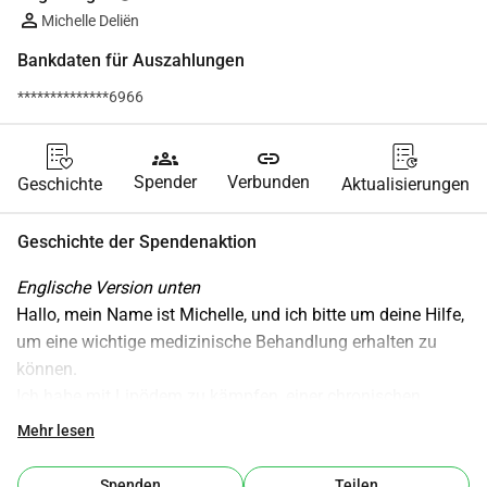
Michelle Deliën
Bankdaten für Auszahlungen
**************6966
groups
link
Spender
Verbunden
Geschichte
Aktualisierungen
Geschichte der Spendenaktion
Englische Version unten
Hallo, mein Name ist Michelle, und ich bitte um deine Hilfe, 
um eine wichtige medizinische Behandlung erhalten zu 
können.
Ich habe mit Lipödem zu kämpfen, einer chronischen 
Erkrankung, die zu abnormaler Fettansammlung in meinem 
Mehr lesen
Körper führt. Das Fettgewebe lagert sich nicht nur in 
meinen Beinen und Armen ab, sondern ist im gesamten 
Spenden
Teilen