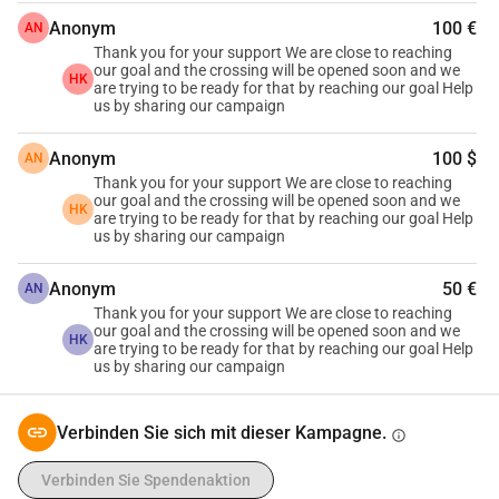
Zusätzlich $5,000, um unser Leben auf der anderen Seite 
Anonym
100 €
AN
wieder aufzubauen, bis wir Dokumente und Arbeit sichern 
Thank you for your support We are close to reaching
our goal and the crossing will be opened soon and we
können.
HK
are trying to be ready for that by reaching our goal Help
Obwohl wir alles verloren haben, brennt das Feuer in uns 
us by sharing our campaign
immer noch. Bitte helfen Sie uns, das Leben unserer Kinder 
Anonym
100 $
AN
zu schützen. Teilen Sie unsere Geschichte und wenn 
Thank you for your support We are close to reaching
möglich, spenden Sie. Jeder Beitrag, egal wie klein, hilft 
our goal and the crossing will be opened soon and we
HK
uns, dieser Hölle zu entkommen und uns der Freiheit näher 
are trying to be ready for that by reaching our goal Help
us by sharing our campaign
zu bringen.
Anonym
50 €
AN
Thank you for your support We are close to reaching
our goal and the crossing will be opened soon and we
HK
are trying to be ready for that by reaching our goal Help
us by sharing our campaign
Verbinden Sie sich mit dieser Kampagne.
info
Verbinden Sie Spendenaktion