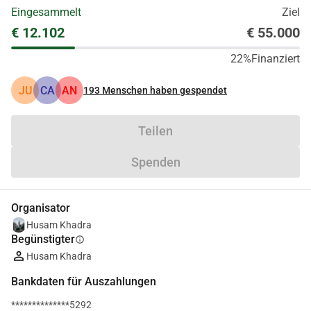
Eingesammelt
Ziel
€ 12.102
€ 55.000
22%
Finanziert
JU
CA
AN
193
Menschen haben gespendet
Teilen
Spenden
Organisator
Husam Khadra
Begünstigter
info
Husam Khadra
Bankdaten für Auszahlungen
**************5292