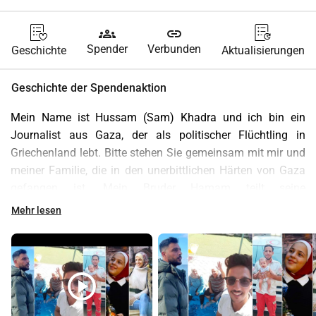
groups
link
Spender
Verbunden
Geschichte
Aktualisierungen
Geschichte der Spendenaktion
Mein Name ist Hussam (Sam) Khadra und ich bin ein 
Journalist aus Gaza, der als politischer Flüchtling in 
Griechenland lebt. Bitte stehen Sie gemeinsam mit mir und 
meiner Familie, die in den unerbittlichen Härten von Gaza 
gefangen ist. Mein Bruder Hamam teilt seine 
herzzerreißende Bitte:
Mehr lesen
Ich bin Hamam Khadra aus Gaza Stadt. Meine Familie und 
ich haben den erschütternden Verlust unseres Zuhauses 
und unserer Lebensweise vor dem Krieg ertragen. Bei mir 
sind meine Frau Soha, die mit Zwillingen im achten Monat 
play_circle
schwanger ist, unser Sohn Kamal, meine Eltern Kamal und 
Ilham, meine Schwestern Doha und Enas - Enas, eine 