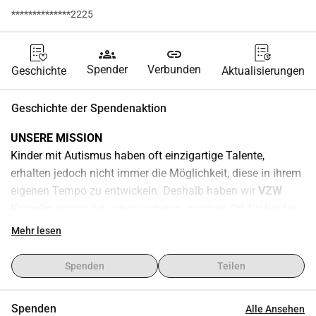
**************2225
groups
link
Spender
Verbunden
Geschichte
Aktualisierungen
Geschichte der Spendenaktion
UNSERE MISSION 
Kinder mit Autismus haben oft einzigartige Talente, 
erhalten jedoch nicht immer die Möglichkeit, diese in ihrem 
eigenen Tempo zu entwickeln. Deshalb haben wir 
VZW 
Kamelio
 gegründet: einen sicheren, warmen Ort für Kinder, 
die im regulären Bildungssystem nicht zurechtkommen, 
Mehr lesen
und für ihre Familien, die oft mit großen 
Herausforderungen konfrontiert sind.
Spenden
Teilen
Wir glauben, dass jedes Kind das Recht auf Unterstützung 
hat, die seinen oder ihren Möglichkeiten entspricht. Bei 
Spenden
Alle Ansehen
Kamelio setzen wir auf: 