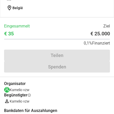
location_on
België
Eingesammelt
Ziel
€ 35
€ 25.000
0,1%
Finanziert
Teilen
Spenden
Organisator
Kamelio vzw
Begünstigter
info
Kamelio vzw
Bankdaten für Auszahlungen