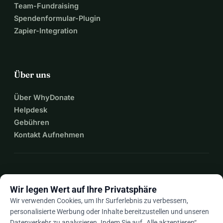
·       
www.facebook.com/kameliovzw
Team-Fundraising
·       
www.instagram.com/kamelio_vzw/
Spendenformular-Plugin
Zapier-Integration
Über uns
Über WhyDonate
Helpdesk
Gebühren
Kontakt Aufnehmen
expand_more
Mehr Ressourcen
Wir legen Wert auf Ihre Privatsphäre
Wir verwenden Cookies, um Ihr Surferlebnis zu verbessern,
personalisierte Werbung oder Inhalte bereitzustellen und unseren
Datenverkehr zu analysieren. Indem Sie auf „Alle akzeptieren“