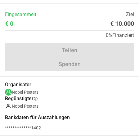
Eingesammelt
Ziel
€ 0
€ 10.000
0%
Finanziert
Teilen
Spenden
Organisator
Nobel Peeters
Begünstigter
info
Nobel Peeters
Bankdaten für Auszahlungen
**************1402