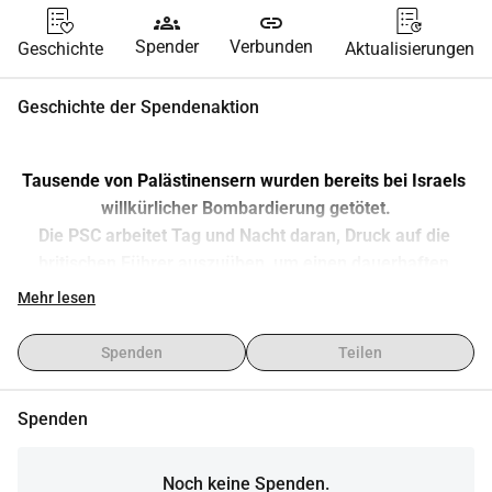
groups
link
Spender
Verbunden
Geschichte
Aktualisierungen
Geschichte der Spendenaktion
Tausende von Palästinensern wurden bereits bei Israels 
willkürlicher Bombardierung getötet.
Die PSC arbeitet Tag und Nacht daran, Druck auf die 
britischen Führer auszuüben, um einen dauerhaften 
Waffenstillstand zu fordern. Unsere Kosten sind enorm - 
Mehr lesen
bitte spenden Sie, was Sie können, um unsere laufende 
Antwort zu unterstützen. Vielen Dank.
Spenden
Teilen
Spenden
Noch keine Spenden.