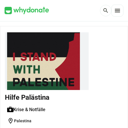
menu
search
Hilfe Palästina
Krise & Notfälle
location_on
Palestina