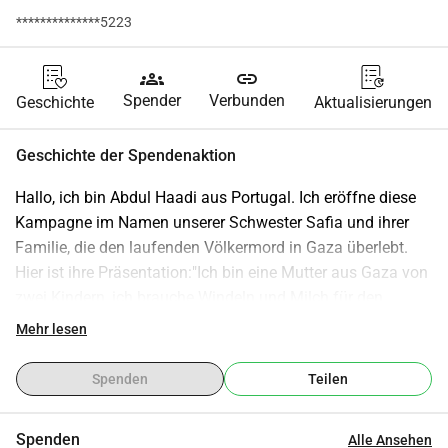
**************5223
groups
link
Spender
Verbunden
Geschichte
Aktualisierungen
Geschichte der Spendenaktion
Hallo, ich bin Abdul Haadi aus Portugal. Ich eröffne diese 
Kampagne im Namen unserer Schwester Safia und ihrer 
Familie, die den laufenden Völkermord in Gaza überlebt. 
Hier ist ihre Präsentation:"Ich bin eine Mutter aus Gaza von 
zwei Kindern, ich brauche Windeln und Milch für den 
Jungen, und das Mädchen braucht etwas zu essen gegen 
Mehr lesen
Mangelernährung, und ich kann ihnen kein Essen und kein 
Dach über dem Kopf bieten, und wir sind in Zelten 
Spenden
Teilen
vertrieben, und es gibt kein Geld, um etwas zu essen, 
Windeln und Milch zu kaufen, bitte helfen Sie."Vielen Dank 
Spenden
Alle Ansehen
für Ihre AufmerksamkeitBitte spendenMit freundlichen 