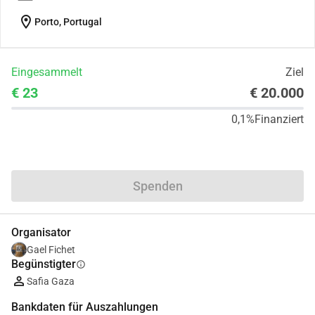
location_on
Porto, Portugal
Eingesammelt
Ziel
€ 23
€ 20.000
0,1%
Finanziert
Teilen
Spenden
Organisator
Gael Fichet
Begünstigter
info
Safia Gaza
Bankdaten für Auszahlungen