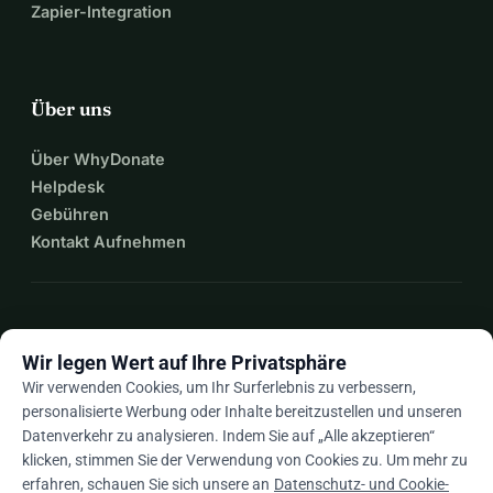
Zapier-Integration
Über uns
Über WhyDonate
Helpdesk
Gebühren
Kontakt Aufnehmen
expand_more
Mehr Ressourcen
Wir legen Wert auf Ihre Privatsphäre
Wir verwenden Cookies, um Ihr Surferlebnis zu verbessern,
personalisierte Werbung oder Inhalte bereitzustellen und unseren
Datenverkehr zu analysieren. Indem Sie auf „Alle akzeptieren“
arrow_drop_down
De
klicken, stimmen Sie der Verwendung von Cookies zu. Um mehr zu
erfahren, schauen Sie sich unsere an
Datenschutz- und Cookie-