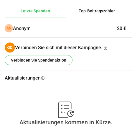
GrüßenAbdul Haadi
Letzte Spenden
Top-Beitragszahler
Anonym
20 £
AN
Verbinden Sie sich mit dieser Kampagne.
info
Verbinden Sie Spendenaktion
Aktualisierungen
info
Aktualisierungen kommen in Kürze.