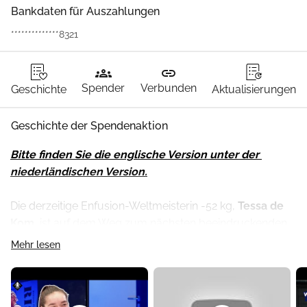
Bankdaten für Auszahlungen
**************8321
groups
link
Spender
Verbunden
Geschichte
Aktualisierungen
Geschichte der Spendenaktion
Bitte finden Sie die englische Version unter der 
niederländischen Version.
Die derzeitige Enfusion-Weltmeisterin -52 kg, 
Tessa de 
Kom
, ist auf dem Weg zum nächsten beeindruckenden 
Schritt in ihrer Sportkarriere. Dafür braucht sie Hilfe. Auch 
Mehr lesen
deine!
Die 22-jährige Kickboxerin tritt am 28. Mai gegen die 
Japanerin Manazo Kobayashi um den begehrten Rise-