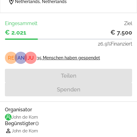
location_on
Netherlands, Netherlands
Eingesammelt
Ziel
€ 2.021
€ 7.500
26,9%
Finanziert
RE
AN
JU
35
Menschen haben gespendet
Teilen
Spenden
Organisator
John de Kom
Begünstigter
info
John de Kom