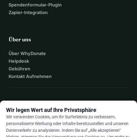
Spendenformular-Plugin
Zapier-Integration
Über uns
Über WhyDonate
Helpdesk
Gebühren
Kontakt Aufnehmen
expand_more
Mehr Ressourcen
Wir legen Wert auf Ihre Privatsphäre
Wir verwenden Cookies, um Ihr Surferlebnis zu verbessern,
personalisierte Werbung oder Inhalte bereitzustellen und unseren
Datenverkehr zu analysieren. Indem Sie auf „Alle akzeptieren“
De