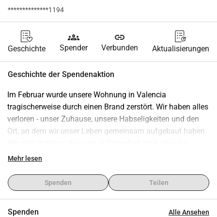
**************1194
groups
link
Spender
Verbunden
Geschichte
Aktualisierungen
Geschichte der Spendenaktion
Im Februar wurde unsere Wohnung in Valencia 
tragischerweise durch einen Brand zerstört. Wir haben alles 
verloren - unser Zuhause, unsere Habseligkeiten und den 
Ort, an dem wir unser Leben gemeinsam aufgebaut haben. 
Wir sind dankbar, dass wir in Sicherheit sind, aber nun 
stehen wir vor der enormen Aufgabe, unser Leben von 
Mehr lesen
Grund auf wieder aufzubauen.
Wir wenden uns an unsere Freunde, Familie und die breitere 
Spenden
Teilen
Gemeinschaft um Unterstützung während dieser 
schwierigen Zeit. Jeder Beitrag, egal wie klein, wird uns 
Spenden
Alle Ansehen
helfen, vorübergehende Unterkünfte zu finden, später ein 