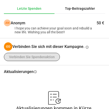
dauerhaftes Zuhause zu beschaffen, lebensnotwendige 
Letzte Spenden
Top-Beitragszahler
Gegenstände zu ersetzen und wieder ein neues Leben 
aufzubauen.
Anonym
50 €
AN
Wir schätzen Ihre Freundlichkeit und Großzügigkeit mehr, 
I hope you can achieve your goal soon and rebuild a
als Worte ausdrücken können. Vielen Dank, dass Sie in 
new life. Wishing you all the best!!
unserer Not für uns da sind.
Verbinden Sie sich mit dieser Kampagne.
info
Verbinden Sie Spendenaktion
Aktualisierungen
info
Aktualisierungen kommen in Kürze.