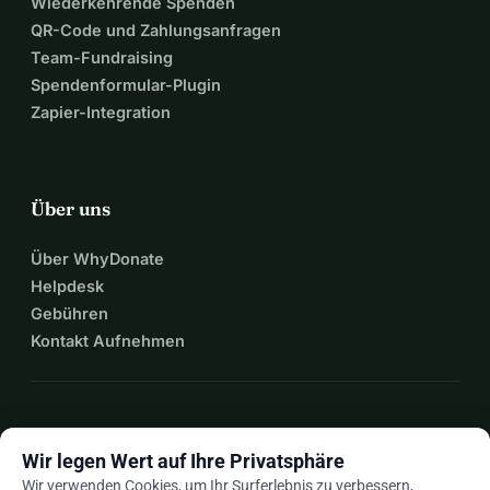
Wiederkehrende Spenden
QR-Code und Zahlungsanfragen
Team-Fundraising
Spendenformular-Plugin
Zapier-Integration
Über uns
Über WhyDonate
Helpdesk
Gebühren
Kontakt Aufnehmen
expand_more
Mehr Ressourcen
Wir legen Wert auf Ihre Privatsphäre
Wir verwenden Cookies, um Ihr Surferlebnis zu verbessern,