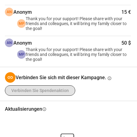
• Stellen Sie Baumaterialien und Dienstleistungen zur 
Anonym
15 €
Verfügung
AN
Thank you for your support! Please share with your
• Teilen Sie diese Informationen mit Freunden und 
friends and colleagues, it will bring my family closer to
MP
Bekannten
the goal!
Jede Unterstützung, egal wie klein, wird uns helfen, nach 
Anonym
50 $
Hause zurückzukehren und unser Leben wieder 
AN
Thank you for your support! Please share with your
aufzubauen. Vielen Dank für Ihr Mitgefühl und Ihre 
friends and colleagues, it will bring my family closer to
MP
Unterstützung!
the goal!
Mit freundlichen Grüßen,
Mykhaylo Pobigay und seine Familie
Verbinden Sie sich mit dieser Kampagne.
info
Verbinden Sie Spendenaktion
Aktualisierungen
info