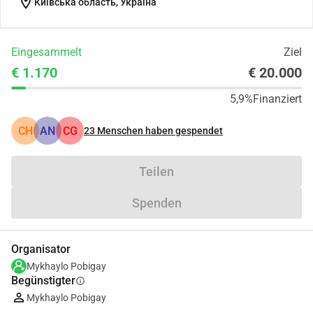
location_on
Київська область, Україна
Eingesammelt
Ziel
€ 1.170
€ 20.000
5,9%
Finanziert
CH
AN
CG
23
Menschen haben gespendet
Teilen
Spenden
Organisator
Mykhaylo Pobigay
Begünstigter
info
Mykhaylo Pobigay