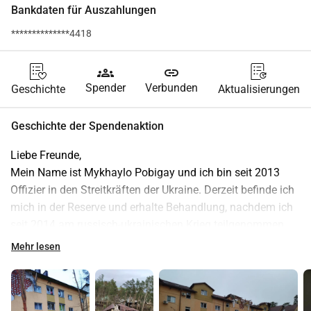
Bankdaten für Auszahlungen
**************4418
groups
link
Spender
Verbunden
Geschichte
Aktualisierungen
Geschichte der Spendenaktion
Liebe Freunde,
Mein Name ist Mykhaylo Pobigay und ich bin seit 2013 
Offizier in den Streitkräften der Ukraine. Derzeit befinde ich 
mich in der Reserve und erhalte Behandlung, nachdem ich 
seit 2014 am russisch-ukrainischen Krieg teilgenommen 
habe. In all diesen Jahren habe ich an zahlreichen 
Mehr lesen
Operationen und Kampfeinsätzen teilgenommen, um unser 
Land zu verteidigen.
Am 24. Februar 2022 befanden sich meine Frau, unsere 