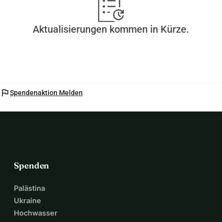
Aktualisierungen kommen in Kürze.
flag
Spendenaktion Melden
Spenden
Palästina
Ukraine
Hochwasser