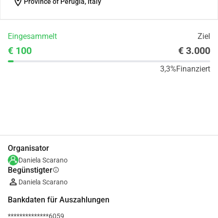
location_on
Province of Perugia, Italy
Eingesammelt
Ziel
€ 100
€ 3.000
3,3%
Finanziert
Teilen
Spenden
Organisator
Daniela Scarano
Begünstigter
info
Daniela Scarano
Bankdaten für Auszahlungen
**************6059