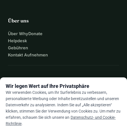
Über uns
Über WhyDonate
Helpdesk
Gebühren
Kontakt Aufnehmen
expand_more
Mehr Ressourcen
Wir legen Wert auf Ihre Privatsphäre
Wir verwenden Cookies, um Ihr Surferlebnis zu verbessern,
personalisierte Werbung oder Inhalte bereitzustellen und unseren
Datenverkehr zu analysieren. Indem Sie auf „Alle akzeptieren“
arrow_drop_down
De
klicken, stimmen Sie der Verwendung von Cookies zu. Um mehr zu
erfahren, schauen Sie sich unsere an
Datenschutz- und Cookie-
★★★★★
4,9 / 5 basierend auf 500+ Bewertungen
Richtlinie
.