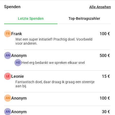
nicht mit unseren Grundbedürfnissen versorgen. Als meine 
Spenden
Alle Ansehen
Familie nicht wusste, was sie tun sollte, blieb eine 
Freiwillige namens Emma Byrne in der Nähe unseres 
Letzte Spenden
Top-Beitragszahler
Hauses und begann, mich bei meiner Ausbildung zu 
unterstützen. Sie hat mir persönlich sehr geholfen, aber 
Frank
100 €
FR
auch meiner Familie insgesamt. Emma hat mich und 
Wat een super initiatief! Prachtig doel. Voorbeeld
meine Familie seitdem bis heute unterstützt. Sie ist ein Teil 
voor anderen.
der Mshomba-Familie geworden, und ich hatte die Chance, 
die ganze Familie über den Vater (Herr Garry Byrne) 
Anonym
500 €
AN
kennenzulernen. Leider ist er vor drei Jahren verstorben. 
Heel erg bedankt we spreken elkaar snel
HD
Diese Familie hat meinem Dorf sehr mit Bildungsfonds und 
Kleidung geholfen.
Leonie
15 €
LE
Heute arbeite ich leidenschaftlich in der Tourismusbranche, 
Fantastisch doel, daar draag ik graag een steentje
um mit Touristen die Wunder der Natur zu erkunden. 
aan bij.
Aufgrund der enormen Hilfe, die ich von dieser Familie 
Anonym
100 €
erhalten habe, wollte ich mich revanchieren. Mir wurde klar, 
AN
dass ich einen Unterschied für Menschen machen wollte, 
die es nicht schaffen, ihre Bedürfnisse zu erfüllen, die nicht 
Anonym
30 €
AN