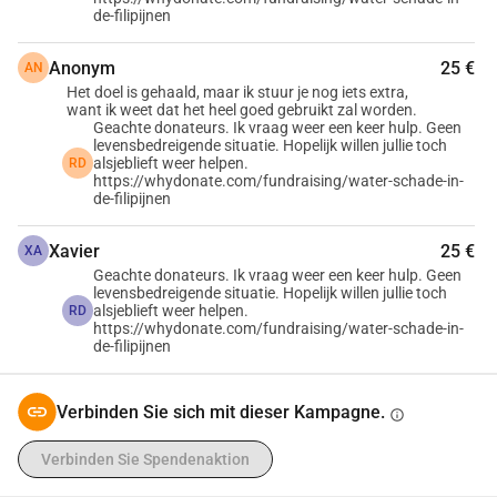
geworden, um es alleine bewältigen zu können.
de-filipijnen
Deshalb dieser Aufruf. Nicht aus Verpflichtung sondern aus 
Hoffnung.
Anonym
25 €
AN
Wenn Sie etwas beitragen können und möchten, wäre das 
Het doel is gehaald, maar ik stuur je nog iets extra,
want ik weet dat het heel goed gebruikt zal worden.
sehr willkommen. Und wenn Sie Fragen haben oder wissen 
Geachte donateurs. Ik vraag weer een keer hulp. Geen
möchten, wer diese Menschen sind und was genau passiert 
levensbedreigende situatie. Hopelijk willen jullie toch
alsjeblieft weer helpen.
RD
ist, zögern Sie nicht, Kontakt aufzunehmen.
https://whydonate.com/fundraising/water-schade-in-
Ich weiß, dass wir alle unsere eigenen Sorgen haben. Aber 
de-filipijnen
wenn Sie etwas entbehren können, wäre das eine enorme 
Xavier
25 €
Unterstützung für Wendhell und auch für uns.
XA
Geachte donateurs. Ik vraag weer een keer hulp. Geen
levensbedreigende situatie. Hopelijk willen jullie toch
Vielen Dank fürs Lesen,
alsjeblieft weer helpen.
RD
https://whydonate.com/fundraising/water-schade-in-
Rens und Marjan Duijsens
de-filipijnen
  Weitere Informationen, Fotos und Krankenhausdokumente 
Verbinden Sie sich mit dieser Kampagne.
finden Sie hier:
info
Englisch: 
Verbinden Sie Spendenaktion
https://docs.google.com/document/d/1ghq9YSbRJoX0Xd