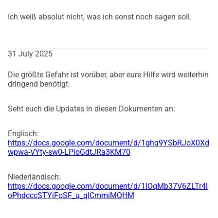
Ich weiß absolut nicht, was ich sonst noch sagen soll.
31 July 2025
Die größte Gefahr ist vorüber, aber eure Hilfe wird weiterhin
dringend benötigt.
Seht euch die Updates in diesen Dokumenten an:
Englisch:
https://docs.google.com/document/d/1ghq9YSbRJoX0Xd
wpwa-VYty-sw0-LPioGdtJRa3KM70
Niederländisch:
https://docs.google.com/document/d/1IOqMb37V6ZLTr4l
oPhdcccSTYiFoSF_u_qlCmmiMQHM