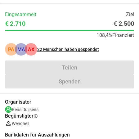
Eingesammelt
Ziel
€ 2.710
€ 2.500
108,4%
Finanziert
PA
MA
AX
22
Menschen haben gespendet
Teilen
Spenden
Organisator
Rens Duijsens
Begünstigter
info
Wendhell
Bankdaten für Auszahlungen