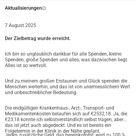
wpwa-VYty-sw0-LPioGdtJRa3KM70
Aktualisierungen
Niederländisch: 
info
https://docs.google.com/document/d/1IOqMb37V6ZLTr4l
oPhdcccSTYiFoSF_u_qlCmmiMQHM
7 August 2025
Der Zielbetrag wurde erreicht.
Ich bin so unglaublich dankbar für alle Spenden, kleine
Spenden, große Spenden und alles, was dazwischen liegt.
Alles ist so wertvoll.
Und zu meinem großen Erstaunen und Glück spenden die
Menschen weiterhin, und das ist von unermesslichem Wert
und unbeschreiblicher Bedeutung.
Die endgültigen Krankenhaus-, Arzt-, Transport- und
Medikamentenkosten belaufen sich auf €2532,18. Ja, die
€23,18 konnte ich selbstverständlich selbst tragen, aber
das ist jetzt auch abgedeckt. Und es ist bereits ein
Folgetermin in der Klinik in der Nähe geplant.
Jedes zusätzliche Geld, das hereinkommt, wird zu 100 %