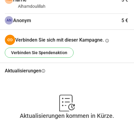
Alhamdoulillah
Anonym
5 €
AN
Verbinden Sie sich mit dieser Kampagne.
info
Verbinden Sie Spendenaktion
Aktualisierungen
info
Aktualisierungen kommen in Kürze.