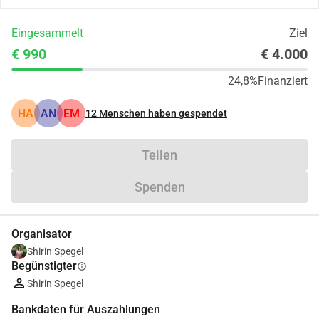
Eingesammelt
Ziel
€ 990
€ 4.000
24,8%
Finanziert
HA
AN
EM
12
Menschen haben gespendet
Teilen
Spenden
Organisator
Shirin Spegel
Begünstigter
info
Shirin Spegel
Bankdaten für Auszahlungen