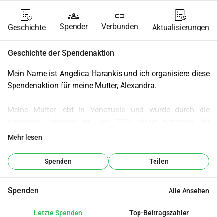
groups
link
Spender
Verbunden
Geschichte
Aktualisierungen
Geschichte der Spendenaktion
Mein Name ist Angelica Harankis und ich organisiere diese 
Spendenaktion für meine Mutter, Alexandra.
Meine Mutter lebt in Venezuela und wurde durch die 
schweren Erdbeben im Juni 2026 direkt betroffen. Ihr 
Zuhause wurde vollständig zerstört. Sie hat dabei alles 
Mehr lesen
verloren: ihre Wohnung, ihre persönlichen Gegenstände, 
Kleidung, wichtige Unterlagen, Erinnerungsstücke und den 
Spenden
Teilen
sicheren Ort, an dem sie gelebt hat.
Spenden
Alle Ansehen
Während des Bebens stürzte das Gebäude ein. Meine 
Mutter wurde unter den Trümmern eingeschlossen und 
Letzte Spenden
Top-Beitragszahler