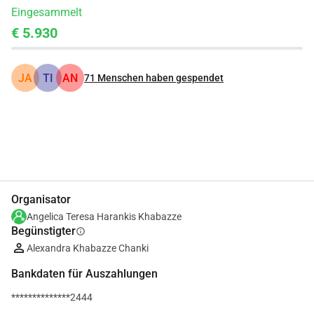
Eingesammelt
€ 5.930
JA
TI
AN
71
Menschen haben gespendet
Teilen
Spenden
Organisator
Angelica Teresa Harankis Khabazze
Begünstigter
info
Alexandra Khabazze Chanki
Bankdaten für Auszahlungen
**************2444