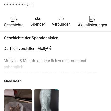
**************1200
groups
link
Spender
Verbunden
Geschichte
Aktualisierungen
Geschichte der Spendenaktion
Darf ich vorstellen: Molly🐱
Molly ist 8 Monate alt sehr lieb verschmust und 
anhänglich.
Das war nicht schon immer so... Molly kam auf einem 
Bauernhof mit 3 anderen Kätzchen zur Welt.
Mehr lesen
Leider blieben die anderen sehr scheu und wild.
Molly konnten wir mit viel Geduld zahm kriegen.😍
Vergangenes Wochenende hatte Molly leider einen 
Autounfall.