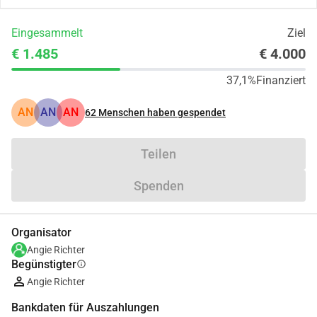
Eingesammelt
Ziel
€ 1.485
€ 4.000
37,1%
Finanziert
AN
AN
AN
62
Menschen haben gespendet
Teilen
Spenden
Organisator
Angie Richter
Begünstigter
info
Angie Richter
Bankdaten für Auszahlungen