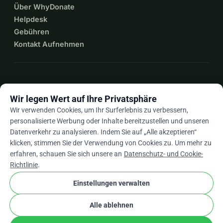
Über WhyDonate
Helpdesk
Gebühren
Kontakt Aufnehmen
expand_more
Mehr Ressourcen
Wir legen Wert auf Ihre Privatsphäre
Wir verwenden Cookies, um Ihr Surferlebnis zu verbessern,
personalisierte Werbung oder Inhalte bereitzustellen und unseren
Datenverkehr zu analysieren. Indem Sie auf „Alle akzeptieren“
arrow_drop_down
De
klicken, stimmen Sie der Verwendung von Cookies zu. Um mehr zu
erfahren, schauen Sie sich unsere an
Datenschutz- und Cookie-
★★★★★
4,9 / 5 basierend auf 500+ Bewertungen
Richtlinie
.
Einstellungen verwalten
© 2012–2026
WhyDonate
Datenschutz und Cookies
Alle ablehnen
cookie
Allgemeine Geschäftsbedingungen
Cookie-Einstellungen