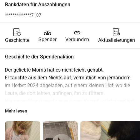
Bankdaten für Auszahlungen
**************7107
groups
link
Spender
Verbunden
Geschichte
Aktualisierungen
Geschichte der Spendenaktion
Der geliebte Morris hat es nicht leicht gehabt.
Er tauchte aus dem Nichts auf, vermutlich von jemandem 
im Herbst 2024 abgeladen, auf einem kleinen Hof, wo die 
Leute, die dort lebten, anfingen, ihn zu füttern.
Vor einem Monat wurde er in einem Kampf verletzt und hat 
sich die Beine verletzt. Das linke Bein war am schlimmsten, 
Mehr lesen
und als er gefangen wurde, musste er zwei Runden 
Antibiotika nehmen, da die Wunden infiziert waren. Wir 
hoffen, dass das Antibiotikum diesmal wirkt.