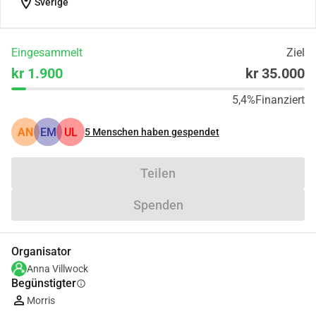
location_on
Sverige
Eingesammelt
Ziel
kr 1.900
kr 35.000
5,4%
Finanziert
AN
EM
UL
5
Menschen haben gespendet
Teilen
Spenden
Organisator
Anna Villwock
Begünstigter
info
Morris