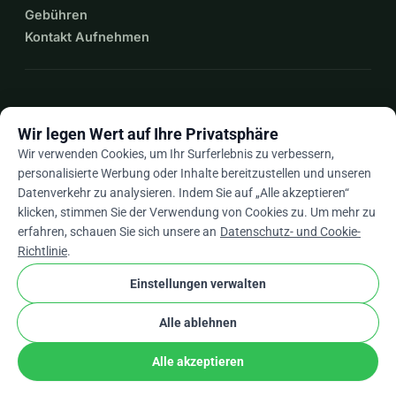
Gebühren
Kontakt Aufnehmen
expand_more
Mehr Ressourcen
Wir legen Wert auf Ihre Privatsphäre
Wir verwenden Cookies, um Ihr Surferlebnis zu verbessern,
personalisierte Werbung oder Inhalte bereitzustellen und unseren
Datenverkehr zu analysieren. Indem Sie auf „Alle akzeptieren“
arrow_drop_down
De
klicken, stimmen Sie der Verwendung von Cookies zu. Um mehr zu
erfahren, schauen Sie sich unsere an
Datenschutz- und Cookie-
★★★★★
4,9 / 5 basierend auf 500+ Bewertungen
Richtlinie
.
Einstellungen verwalten
© 2012–2026
WhyDonate
Datenschutz und Cookies
Alle ablehnen
cookie
Allgemeine Geschäftsbedingungen
Cookie-Einstellungen
stripe
In Europa entwickelt
★
Verifizierter Partner
check
Alle akzeptieren
Teilen
Spenden