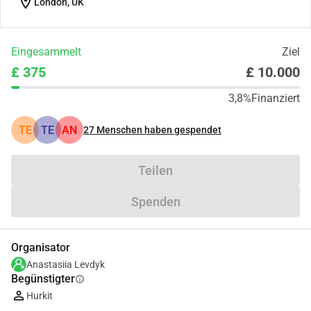
location_on
London, UK
Eingesammelt
Ziel
£ 375
£ 10.000
3,8%
Finanziert
TE
TE
AN
27
Menschen haben gespendet
Teilen
Spenden
Organisator
Anastasiia Levdyk
Begünstigter
info
Hurkit