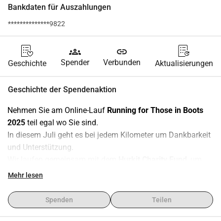
Bankdaten für Auszahlungen
**************9822
groups
link
Spender
Verbunden
Geschichte
Aktualisierungen
Geschichte der Spendenaktion
Nehmen Sie am Online-Lauf 
Running for Those in Boots 
2025
 teil egal wo Sie sind.
In diesem Juli geht es bei jedem Kilometer um Dankbarkeit 
und Unterstützung.
Wir laufen gemeinsam mit dem 
Hurkit Charity Fund
, um 
Mittel für elektronische Kriegsführung (EW)-Systeme für die 
Mehr lesen
13. Brigade der Nationalgarde der Ukraine Khartia 
 zu 
sammeln Ausrüstung, die jeden Tag Leben rettet, indem sie 
Spenden
Teilen
feindliche Drohnen ausschaltet.