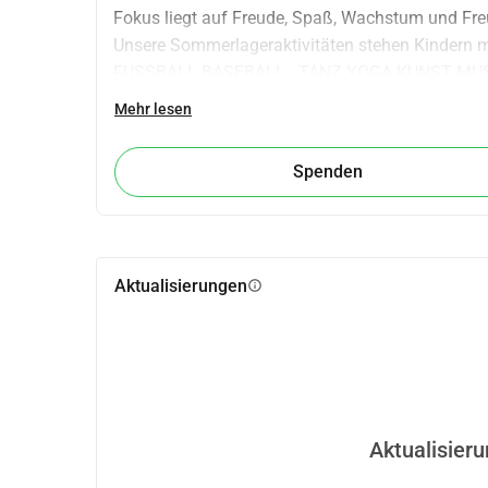
Fokus liegt auf Freude, Spaß, Wachstum und Fre
Unsere Sommerlageraktivitäten stehen Kindern 
FUSSBALL BASEBALL - TANZ YOGA KUNST MU
13.-17. Juli 2026
Mehr lesen
17.-21. August 2026
www.inclusivesportsnetwork.com
Spenden
Aktualisierungen
info
Aktualisier