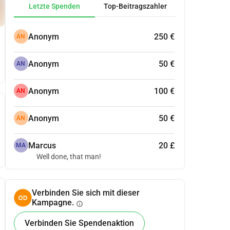
Letzte Spenden
Top-Beitragszahler
Anonym
250 €
AN
Anonym
50 €
AN
Anonym
100 €
AN
Anonym
50 €
AN
Marcus
20 £
MA
Well done, that man!
Verbinden Sie sich mit dieser
Kampagne.
info
Verbinden Sie Spendenaktion