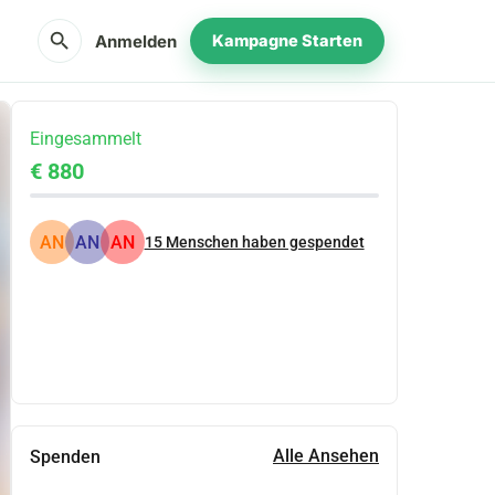
search
Anmelden
Kampagne Starten
Eingesammelt
€ 880
AN
AN
AN
15
Menschen haben gespendet
Teilen
Spenden
Alle Ansehen
Spenden