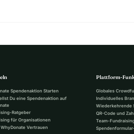
eln
Plattform-Fun
ate Spendenaktion Starten
Globales Crowdf
ellst Du eine Spendenaktion auf
Individuelles Bra
nate
Wiederkehrende
ising-Ratgeber
QR-Code und Zah
sing für Organisationen
Team-Fundraisin
WhyDonate Vertrauen
Spendenformular-