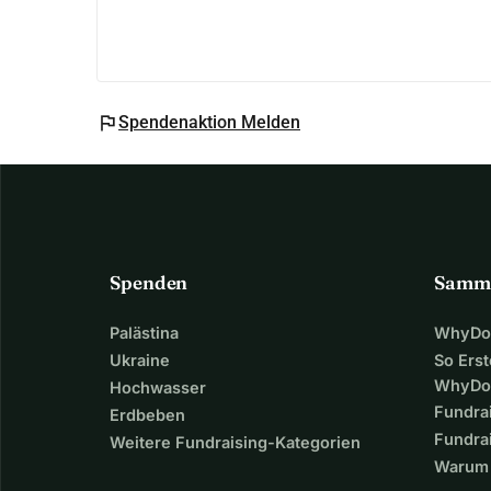
flag
Spendenaktion Melden
Spenden
Samm
Palästina
WhyDon
Ukraine
So Erst
WhyDo
Hochwasser
Fundra
Erdbeben
Fundrai
Weitere Fundraising-Kategorien
Warum 