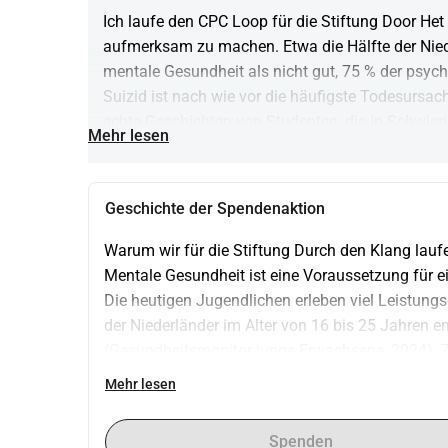
Ich laufe den CPC Loop für die Stiftung Door Het
aufmerksam zu machen. Etwa die Hälfte der Niede
mentale Gesundheit als nicht gut, 75 % der psyc
Suizid ist nach wie vor die häufigste Todesursach
echte Geschichten von Studenten, die in Schwieri
Mehr lesen
dass sie alleine dastehen.
Geschichte der Spendenaktion
Warum wir für die Stiftung Durch den Klang lauf
Mentale Gesundheit ist eine Voraussetzung für ei
Die heutigen Jugendlichen erleben viel Leistungs
der Niederländer im Alter von 16 bis 25 Jahren em
(Gesundheitsmonitor junge Erwachsene, 2024), 7
Lebensjahr auf. Und Suizid ist nach wie vor die h
Mehr lesen
Stiftung Durch den Klang setzt sich mit 100 Stude
die mentale Gesundheit zu stärken.
Spenden