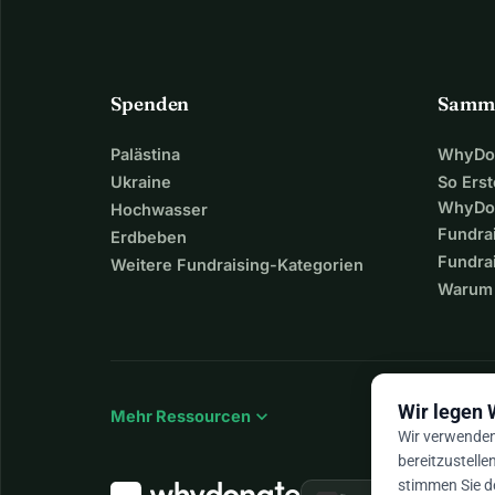
Spenden
Samm
Palästina
WhyDon
Ukraine
So Erst
WhyDo
Hochwasser
Fundra
Erdbeben
Fundrai
Weitere Fundraising-Kategorien
Warum 
Wir legen 
expand_more
Mehr Ressourcen
Wir verwenden 
bereitzustelle
stimmen Sie d