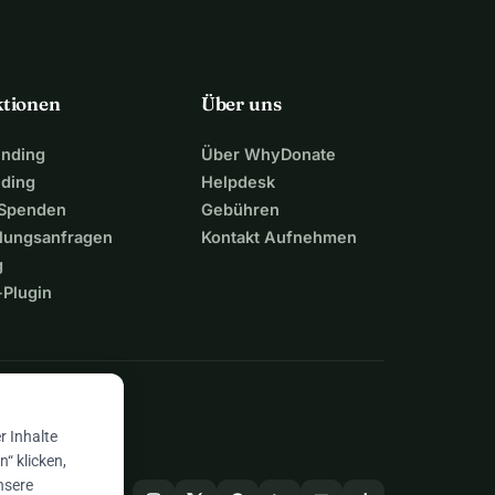
ktionen
Über uns
unding
Über WhyDonate
nding
Helpdesk
 Spenden
Gebühren
lungsanfragen
Kontakt Aufnehmen
g
Plugin
n
r Inhalte
“ klicken,
nsere