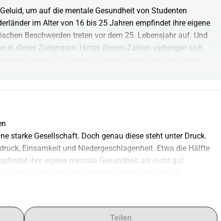
 Geluid, um auf die mentale Gesundheit von Studenten 
rländer im Alter von 16 bis 25 Jahren empfindet ihre eigene 
hischen Beschwerden treten vor dem 25. Lebensjahr auf. Und 
e in dieser Zielgruppe. Hinter diesen Zahlen verbergen sich 
gkeiten stecken. Mit deiner Spende können wir verhindern, 
en
ne starke Gesellschaft. Doch genau diese steht unter Druck. 
druck, Einsamkeit und Niedergeschlagenheit. Etwa die Hälfte 
pfindet ihre eigene mentale Gesundheit als nicht gut 
5% der psychischen Beschwerden treten vor dem 25. 
äufigste Todesursache in dieser Zielgruppe (CBS, 2024).  Die 
ntenbotschaftern, verteilt über 8 Studentenstädte, dafür ein, 
Teilen