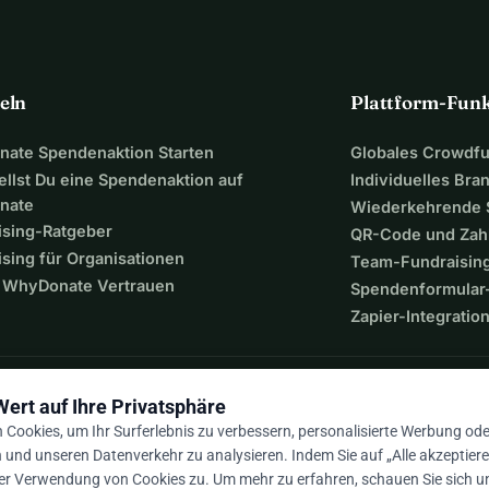
eln
Plattform-Fun
ate Spendenaktion Starten
Globales Crowdf
ellst Du eine Spendenaktion auf
Individuelles Bra
nate
Wiederkehrende
ising-Ratgeber
QR-Code und Zah
sing für Organisationen
Team-Fundraisin
WhyDonate Vertrauen
Spendenformular-
Zapier-Integratio
Wert auf Ihre Privatsphäre
Cookies, um Ihr Surferlebnis zu verbessern, personalisierte Werbung ode
n und unseren Datenverkehr zu analysieren. Indem Sie auf „Alle akzeptieren
er Verwendung von Cookies zu. Um mehr zu erfahren, schauen Sie sich u