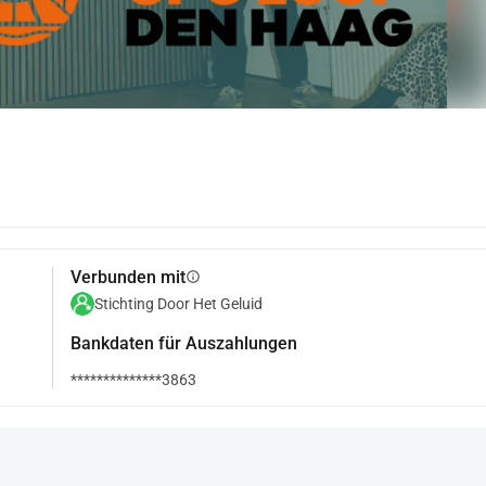
Verbunden mit
info
Stichting Door Het Geluid
Bankdaten für Auszahlungen
**************3863