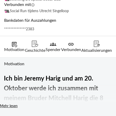
Verbunden mit
info
Social Run tijdens Utrecht Singelloop
Bankdaten für Auszahlungen
**************2383
source_notes
groups
link
Motivation
Spender
Verbunden
Geschichte
Aktualisierungen
Motivation
Ich bin Jeremy Harig und am 20. 
Oktober werde ich zusammen mit 
meinem Bruder Mitchell Harig die 8 
Mehr lesen
km beim Amsterdam Marathon laufen. 