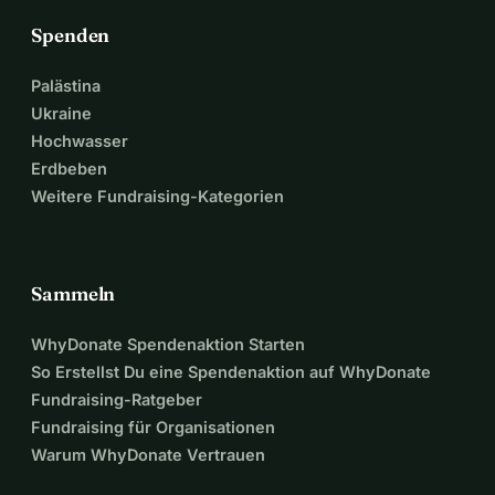
Einschränkungen zu 
Spenden
motivieren, Sport zu treiben 
Palästina
Ukraine
und sie über ein Buddy-
Hochwasser
Erdbeben
System miteinander zu 
Weitere Fundraising-Kategorien
verbinden.
Dank dieser 
Sammeln
Sportveranstaltungen 
WhyDonate Spendenaktion Starten
So Erstellst Du eine Spendenaktion auf WhyDonate
nehmen viele Menschen mit 
Fundraising-Ratgeber
Fundraising für Organisationen
Einschränkungen diese 
Warum WhyDonate Vertrauen