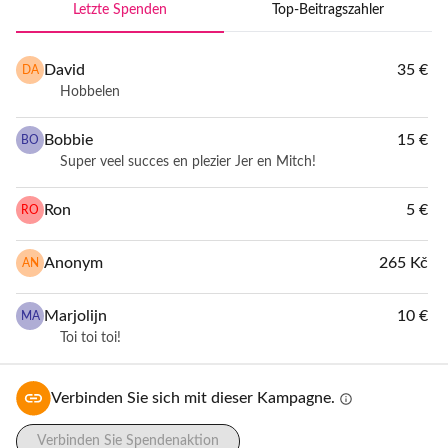
Letzte Spenden
Top-Beitragszahler
senkt die Hürden im Bereich 
David
35 €
DA
Ausgehen, Sport und Kultur, 
Hobbelen
sodass jeder teilnehmen 
Bobbie
15 €
BO
Super veel succes en plezier Jer en Mitch!
kann! Wir organisieren 
Ron
5 €
RO
Veranstaltungen, die speziell 
Anonym
265 Kč
AN
für Menschen mit 
Marjolijn
10 €
MA
Einschränkungen zugänglich 
Toi toi toi!
sind, mit dem Ziel, Menschen 
Verbinden Sie sich mit dieser Kampagne.
info
miteinander zu verbinden 
Verbinden Sie Spendenaktion