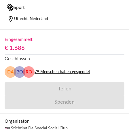
Sport
location_on
Utrecht, Nederland
Eingesammelt
€ 1.686
Geschlossen
DA
BO
RO
79
Menschen haben gespendet
Teilen
Spenden
Organisator
Stichting De Special Social Club