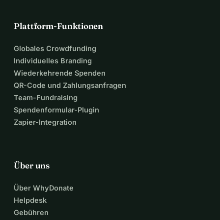
Herausforderung an, 
Plattform-Funktionen
trainieren mit ihrem Buddy 
Globales Crowdfunding
und nehmen an regulären 
Individuelles Branding
Wiederkehrende Spenden
Sportwettkämpfen teil. 
QR-Code und Zahlungsanfragen
Team-Fundraising
Dadurch steigern wir nicht 
Spendenformular-Plugin
Zapier-Integration
nur ihr Sportvergnügen und 
Selbstvertrauen, sondern 
Über uns
fördern auch die Inklusion 
Über WhyDonate
Helpdesk
und das Bewusstsein für 
Gebühren