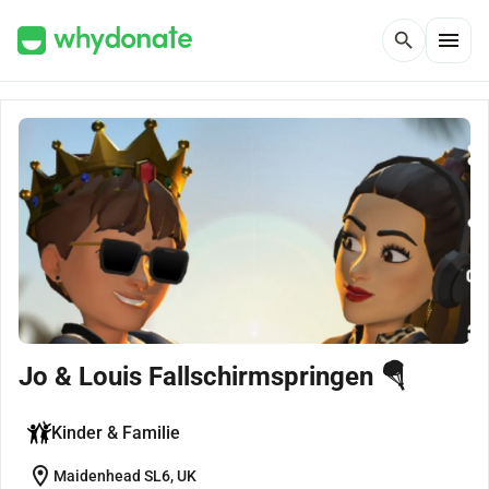
menu
search
Jo & Louis Fallschirmspringen 🪂
Kinder & Familie
location_on
Maidenhead SL6, UK