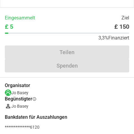
Eingesammelt
Ziel
£ 5
£ 150
3,3%
Finanziert
Teilen
Spenden
Organisator
Jo Basey
Begünstigter
info
Jo Basey
Bankdaten für Auszahlungen
**************6120