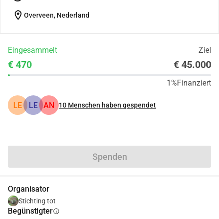
location_on
Overveen, Nederland
Eingesammelt
Ziel
€ 470
€ 45.000
1%
Finanziert
LE
LE
AN
10
Menschen haben gespendet
Teilen
Spenden
Organisator
Stichting tot
Begünstigter
info