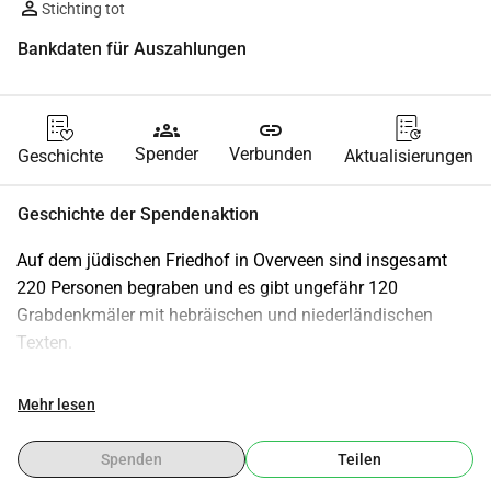
Stichting tot
Bankdaten für Auszahlungen
groups
link
Spender
Verbunden
Geschichte
Aktualisierungen
Geschichte der Spendenaktion
Auf dem jüdischen Friedhof in Overveen sind insgesamt 
220 Personen begraben und es gibt ungefähr 120 
Grabdenkmäler mit hebräischen und niederländischen 
Texten.
Restaurierungsplan 2020-2021 (Teil 1)
Mehr lesen
Im Jahr 2020 wurde beschlossen, eine Reihe von 
Grabdenkmälern von (kultur-) historischer Bedeutung zu 
Spenden
Teilen
restaurieren. Es handelt sich um insgesamt 45 Exemplare, 