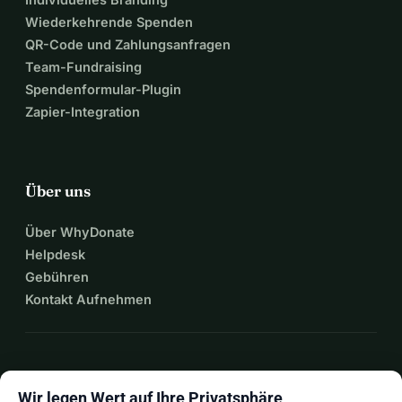
Wiederkehrende Spenden
QR-Code und Zahlungsanfragen
Team-Fundraising
Spendenformular-Plugin
Zapier-Integration
Über uns
Über WhyDonate
Helpdesk
Gebühren
Kontakt Aufnehmen
expand_more
Mehr Ressourcen
Wir legen Wert auf Ihre Privatsphäre