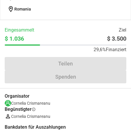
location_on
Romania
Eingesammelt
Ziel
$ 1.036
$ 3.500
29,6%
Finanziert
Teilen
Spenden
Organisator
Cornelia Crismareanu
Begünstigter
info
Cornelia Crismareanu
Bankdaten für Auszahlungen