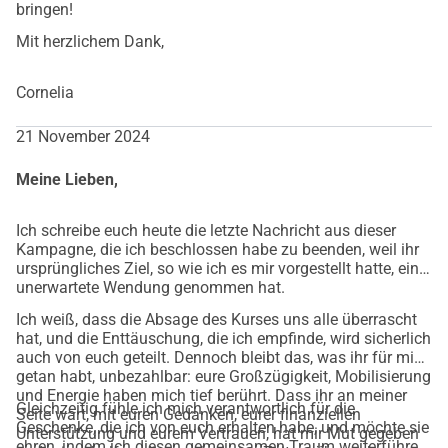
um dir zu danken, vielleicht sogar mit einer kleinen 
bringen!
Überraschung, die ich selbst gemacht habe!   
Mit herzlichem Dank,
Hier habe ich die Inspiration gefunden: 
https://blog.ineliabenz.com/wise-women-and-birthing-
Cornelia
mothers/
21 November 2024
Hilf mir, junge Familien zu unterstützen: eine Reise zu 
Liebe, Geburt und Heilung
Meine Lieben,
Ich fühle, dass ich am Rande eines neuen, wichtigen 
Kapitels in meinem Leben stehe und es ist vielleicht kein 
Ich schreibe euch heute die letzte Nachricht aus dieser
Kampagne, die ich beschlossen habe zu beenden, weil ihr
Zufall, dass bald auch mein Geburtstag ansteht.
ursprüngliches Ziel, so wie ich es mir vorgestellt hatte, eine
Jetzt ist mein größter Wunsch, dem Ruf zu folgen, mehr zur 
unerwartete Wendung genommen hat.
Gemeinschaft beizutragen, indem ich gebärende Frauen, 
Ich weiß, dass die Absage des Kurses uns alle überrascht
Babys und junge Familien unterstütze.
hat, und die Enttäuschung, die ich empfinde, wird sicherlich
Gerade jetzt hat sich mir eine einzigartige, einmalige 
auch von euch geteilt. Dennoch bleibt das, was ihr für mich
getan habt, unbezahlbar: eure Großzügigkeit, Mobilisierung
Gelegenheit geboten, an einem außergewöhnlichen Kurs 
und Energie haben mich tief berührt. Dass ihr an meiner
Illuminated Wise Woman 
 teilzunehmen, einem 
Gleichzeitig fühle ich mich verantwortlich für die
Seite wart, mit euren Gedanken, eurer finanziellen
tiefgreifenden und transformierenden Programm, das mir 
Geschenke, die ich von euch erhalten habe, und möchte sie
Unterstützung und eurem Vertrauen, hat mir Mut gegeben
ehren, indem ich diesen gemeinsamen Traum weiterführe.