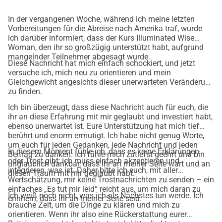
Meine neuen Fähigkeiten werden vielen zukünftigen 
Müttern, Babys, jungen Familien und Gemeinschaften 
In der vergangenen Woche, während ich meine letzten
dienen. Wer weiß? Vielleicht kann ich sogar dir oder 
Vorbereitungen für die Abreise nach Amerika traf, wurde
ich darüber informiert, dass der Kurs Illuminated Wise
jemandem, der dir sehr am Herzen liegt, helfen, wenn du 
Woman, den ihr so großzügig unterstützt habt, aufgrund
Unterstützung benötigst:
mangelnder Teilnehmer abgesagt wurde.
Diese Nachricht hat mich einfach schockiert, und jetzt
Unterstützung während der Geburt (als Doula),
versuche ich, mich neu zu orientieren und mein
Heilung von einer schmerzhaften Geburtserfahrung (als 
Gleichgewicht angesichts dieser unerwarteten Veränderung
Birth Story Listener),
zu finden.
Ermutigung und Unterstützung in der persönlichen 
Ich bin überzeugt, dass diese Nachricht auch für euch, die
Entwicklung (als Psychotherapeutin und Kunsttherapeutin),
ihr an diese Erfahrung mit mir geglaubt und investiert habt,
ebenso unerwartet ist. Eure Unterstützung hat mich tief
Anleitung zur Verwirklichung deiner wertvollsten Träume 
berührt und enorm ermutigt. Ich habe nicht genug Worte,
und Bestrebungen (als Dream Manager).
um euch für jeden Gedanken, jede Nachricht und jeden
Wenn du mir ein Geburtstagsgeschenk machen möchtest, 
In diesem Moment fühle ich, dass es keine Erklärungen
Beitrag zu danken. Ich fühle mich zutiefst geehrt und bin
oder Trost gibt; ich muss einfach akzeptieren und
kannst du mich auf dieser Reise mit jedem beliebigen 
unglaublich dankbar, dass ihr an meiner Seite wart und an
integrieren, was ist. Daher bitte ich euch, mit aller
diesen Traum mit mir geglaubt habt.
Betrag unterstützen. Ich bin dankbar und schätze jeden 
Wertschätzung, mir keine Trostnachrichten zu senden – ein
Beitrag und ich werde eine besondere Möglichkeit finden, 
einfaches „Es tut mir leid“ reicht aus, um mich daran zu
Ich weiß noch nicht, was ich als Nächstes tun werde. Ich
erinnern, dass ihr an meiner Seite seid.
um dir zu danken, vielleicht sogar mit einer kleinen 
brauche Zeit, um die Dinge zu klären und mich zu
Überraschung, die ich selbst gemacht habe!   
orientieren. Wenn ihr also eine Rückerstattung eurer