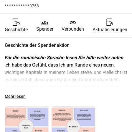
**************0758
groups
link
Spender
Verbunden
Geschichte
Aktualisierungen
Geschichte der Spendenaktion
Für die rumänische Sprache lesen Sie bitte weiter unten
Ich habe das Gefühl, dass ich am Rande eines neuen, 
wichtigen Kapitels in meinem Leben stehe, und vielleicht ist 
es kein Zufall, dass auch bald mein Geburtstag ansteht.
Im Moment ist mein größter Wunsch, dem Ruf zu folgen, 
mehr zur Gemeinschaft beizutragen, indem ich gebärenden 
Mehr lesen
Frauen, ihren Babys und jungen Familien unterstütze.
Vor kurzem wurde mir die einmalige Gelegenheit geboten, 
an einem außergewöhnlichen Kurs 
 Illuminated Wise 
Woman 
 teilzunehmen, einem tiefgreifenden und 
transformierenden Programm, das es mir ermöglichen wird, 