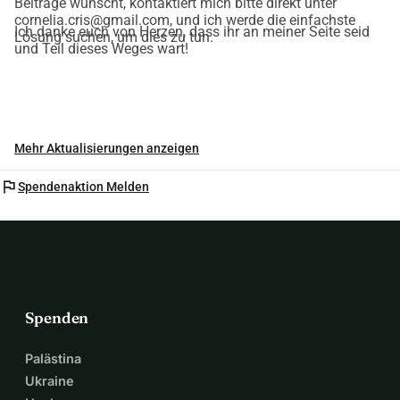
Beiträge wünscht, kontaktiert mich bitte direkt unter
Die Inspiration für diesen Kurs kam von hier: 
cornelia.cris@gmail.com, und ich werde die einfachste
https://ro.ineliabenz.com/femeile-intelepte-si-mamele-care-
Ich danke euch von Herzen, dass ihr an meiner Seite seid
Lösung suchen, um dies zu tun.
und Teil dieses Weges wart!
dau-nastere/
Mehr Aktualisierungen anzeigen
flag
Spendenaktion Melden
Spenden
Palästina
Ukraine