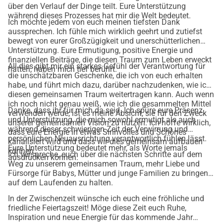
über den Verlauf der Dinge teilt. Eure Unterstützung
benötigen.
während dieses Prozesses hat mir die Welt bedeutet.
Ich möchte jedem von euch meinen tiefsten Dank
Meine neuen Fähigkeiten werden vielen zukünftigen 
aussprechen. Ich fühle mich wirklich geehrt und zutiefst
Müttern, Babys, jungen Familien und Gemeinschaften 
bewegt von eurer Großzügigkeit und unerschütterlichen
dienen. Und wer weiß? Vielleicht kann ich sogar dich oder 
Unterstützung. Eure Ermutigung, positive Energie und
finanziellen Beiträge, die diesen Traum zum Leben erweckt
jemanden, der dir sehr am Herzen liegt, unterstützen, wenn 
All dies gibt mir ein starkes Gefühl der Verantwortung für
hätten, haben mich tief berührt.
du es brauchst:
die unschätzbaren Geschenke, die ich von euch erhalten
habe, und führt mich dazu, darüber nachzudenken, wie ich
Unterstützung während der Geburt (als Doula),
diesen gemeinsamen Traum weitertragen kann. Auch wenn
Heilung von einer schwierigen Geburtserfahrung (als Birth 
ich noch nicht genau weiß, wie ich die gesammelten Mittel
Danke, dass ihr für mich da seid. Ich spüre eure Präsenz
Story Listener),
verwenden werde, ist es meine Absicht, sie für den Zweck
und Unterstützung, die mich sowohl ermutigt als auch
unserer gemeinsamen Vision zu nutzen. Ich hoffe wirklich,
Ermutigung und Unterstützung in der persönlichen 
während dieser schwierigen Zeit der Verwirrung und
dass eure Energie in etwas Sinnvolles und Schönes
Entwicklung (als Psychotherapeutin und Kunsttherapeutin),
persönlichen Neuausrichtung verantwortlich fühlen lässt.
kanalisiert wird und dass wir dies gemeinsam aufbauen
Eure Unterstützung bedeutet mehr, als Worte jemals
Anleitung zur Verwirklichung deiner wertvollsten Träume 
können.
Ich verspreche, euch über die nächsten Schritte auf dem
ausdrücken können.
und Bestrebungen (als Dream Manager).
Weg zu unserem gemeinsamen Traum, mehr Liebe und
Wenn du mir ein Geburtstagsgeschenk machen möchtest, 
Fürsorge für Babys, Mütter und junge Familien zu bringen,
auf dem Laufenden zu halten.
kannst du mich auf diesem Weg mit jedem beliebigen 
Betrag unterstützen. Ich bin dankbar und schätze jeden 
In der Zwischenzeit wünsche ich euch eine fröhliche und
friedliche Feiertagszeit! Möge diese Zeit euch Ruhe,
Beitrag und ich werde eine besondere Möglichkeit finden, 
Inspiration und neue Energie für das kommende Jahr