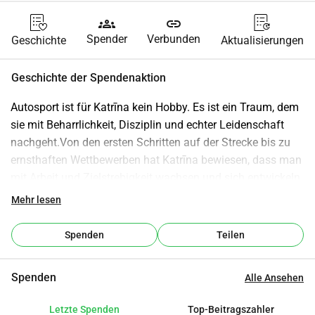
groups
link
Spender
Verbunden
Geschichte
Aktualisierungen
Geschichte der Spendenaktion
Autosport ist für Katrīna kein Hobby. Es ist ein Traum, dem 
sie mit Beharrlichkeit, Disziplin und echter Leidenschaft 
nachgeht.Von den ersten Schritten auf der Strecke bis zu 
ernsthaften Wettbewerben hat Katrīna bewiesen, dass man 
mit Arbeit und Zielstrebigkeit wachsen und sich entwickeln 
kann. Jedes Training, jeder Start und jedes Ziel ist ein 
Mehr lesen
Schritt näher zu einem höheren Niveau. Autosport erfordert 
nicht nur Talent, sondern auch enorme Investitionen Zeit, 
Spenden
Teilen
Kraft und Ressourcen.Hinter Katrīna steht das Wullko 
Racing Team eine Familie und ein Team, das an diesen 
Spenden
Alle Ansehen
Weg glaubt und jeden Tag daran arbeitet, dass Katrīna 
wettbewerbsfähig auf der Strecke sein kann. Doch 
Letzte Spenden
Top-Beitragszahler