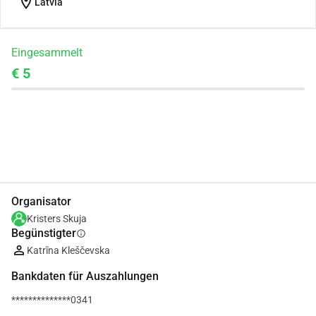
location_on
Latvia
Eingesammelt
€ 5
Teilen
Spenden
Organisator
Kristers Skuja
Begünstigter
info
Katrīna Kleščevska
Bankdaten für Auszahlungen
**************0341