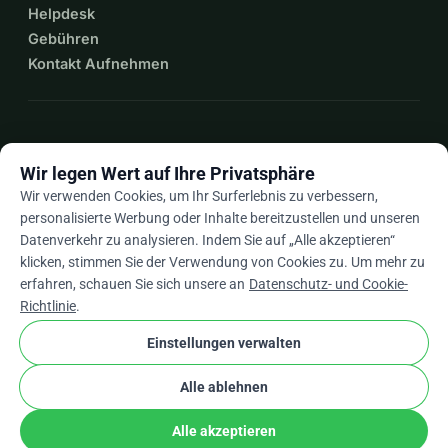
Helpdesk
Gebühren
Kontakt Aufnehmen
expand_more
Mehr Ressourcen
Wir legen Wert auf Ihre Privatsphäre
Wir verwenden Cookies, um Ihr Surferlebnis zu verbessern,
personalisierte Werbung oder Inhalte bereitzustellen und unseren
Datenverkehr zu analysieren. Indem Sie auf „Alle akzeptieren“
arrow_drop_down
De
klicken, stimmen Sie der Verwendung von Cookies zu. Um mehr zu
erfahren, schauen Sie sich unsere an
Datenschutz- und Cookie-
★★★★★
4,9 / 5 basierend auf 500+ Bewertungen
Richtlinie
.
Einstellungen verwalten
© 2012–2026
WhyDonate
Datenschutz und Cookies
Alle ablehnen
cookie
Allgemeine Geschäftsbedingungen
Cookie-Einstellungen
stripe
In Europa entwickelt
★
Verifizierter Partner
check
Alle akzeptieren